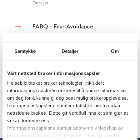
Detaljer
FABQ - Fear Avoidance
Questionnaire
Samtykke
Detaljer
Om
Oslo Universitetssykehus
Detaljer
Vårt nettsted bruker informasjonskapsler
Helsebiblioteket bruker teknologier, inkludert
informasjonskapsler/«cookies» til å samle informasjon
om deg for å kunne gi deg best mulig brukeropplevelse.
Informasjonskapslene samler statistikk om hvordan
«
1
...
62
63
64
65
66
»
nettsidene brukes. Dette gir verdifull innsikt som gjør at
vi kan forbedre oss.
Informasjonskapslene samler anonyme videoklipp av
hvordan nettsidene våres benyttes. Dette gir verdifull