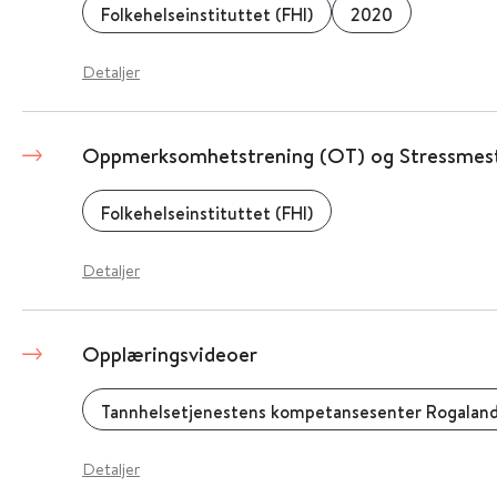
Folkehelseinstituttet (FHI)
2020
Detaljer
Oppmerksomhetstrening (OT) og Stressmest
Folkehelseinstituttet (FHI)
Detaljer
Opplæringsvideoer
Tannhelsetjenestens kompetansesenter Rogaland
Detaljer