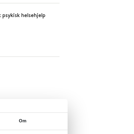
 psykisk helsehjelp
 funksjonshemmede
Om