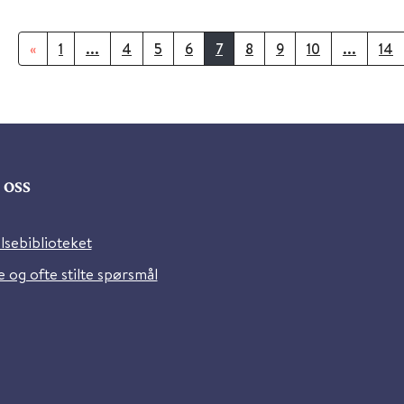
«
1
...
4
5
6
7
8
9
10
...
14
oss
lsebiblioteket
 og ofte stilte spørsmål