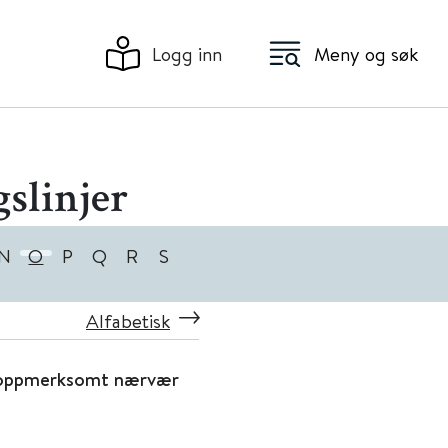
Logg inn
Meny og søk
slinjer
N
O
P
Q
R
S
Alfabetisk
 oppmerksomt nærvær