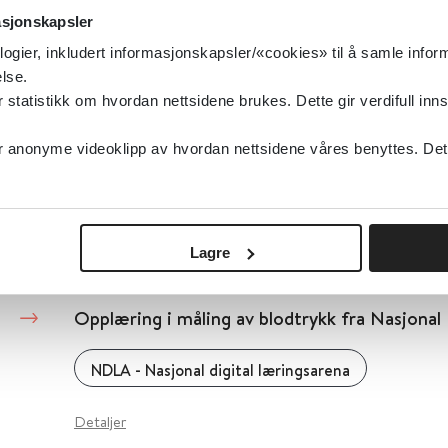
2019
asjonskapsler
logier, inkludert informasjonskapsler/«cookies» til å samle info
Detaljer
lse.
tatistikk om hvordan nettsidene brukes. Dette gir verdifull inns
Opplæringskurs i praktisk anafylaksibehandli
anonyme videoklipp av hvordan nettsidene våres benyttes. Dette 
Helse Vest
Detaljer
Lagre
Opplæring i måling av blodtrykk fra Nasjonal
NDLA - Nasjonal digital læringsarena
Detaljer