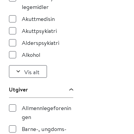
legemidler
Akuttmedisin
Akuttpsykiatri
Alderspsykiatri
Alkohol
Vis alt
Utgiver
Allmennlegeforenin
gen
Barne-, ungdoms-