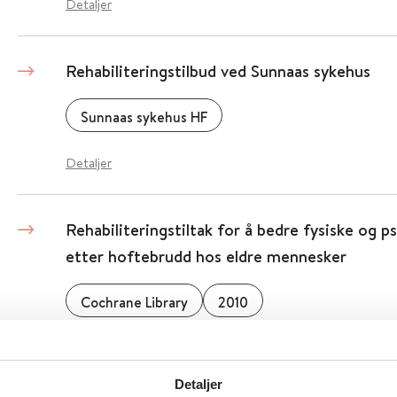
Detaljer
Rehabiliteringstilbud ved Sunnaas sykehus
Sunnaas sykehus HF
Detaljer
Rehabiliteringstiltak for å bedre fysiske og p
etter hoftebrudd hos eldre mennesker
Cochrane Library
2010
Detaljer
Detaljer