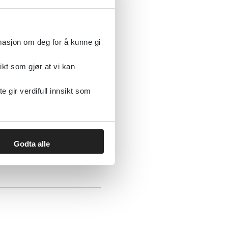
g til arbeid for kvinner
meta-analyse
rmasjon om deg for å kunne gi
ikt som gjør at vi kan
gir verdifull innsikt som
og koordinator
Godta alle