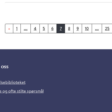
«
1
...
4
5
6
7
8
9
10
...
25
oss
lsebiblioteket
 og ofte stilte spørsmål