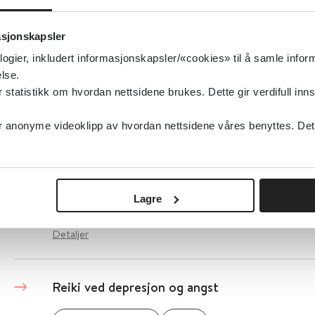
Rehabiliteringstiltak for å støtte tilbakeførin
med brystkreft: En systematisk oversikt og 
asjonskapsler
logier, inkludert informasjonskapsler/«cookies» til å samle info
BMC Cancer
2021
lse.
tatistikk om hvordan nettsidene brukes. Dette gir verdifull inns
Detaljer
anonyme videoklipp av hvordan nettsidene våres benyttes. Dette 
Rehabilitering, habilitering, individuell plan 
Helsedirektoratet
Lagre
Detaljer
Reiki ved depresjon og angst