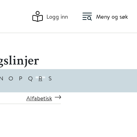
Logg inn
Meny og søk
slinjer
N
O
P
Q
R
S
Alfabetisk