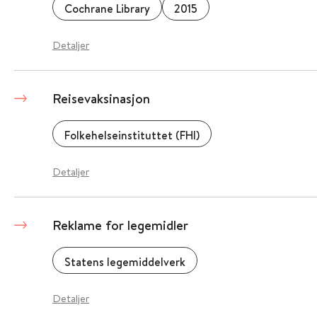
Cochrane Library
2015
Detaljer
Reisevaksinasjon
Folkehelseinstituttet (FHI)
Detaljer
Reklame for legemidler
Statens legemiddelverk
Detaljer