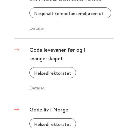
Nasjonalt kompetansemiljø om utviklingshemning (NAKU)
Detaljer
Gode levevaner før og i
svangerskapet
Helsedirektoratet
Detaljer
Gode liv i Norge
Helsedirektoratet