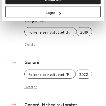
Godt inneklima - råd om hvordan
du kan sikre godt inneklima i
Lagre
boligen din
Folkehelseinstituttet (FHI)
2019
Detaljer
Gonoré
Folkehelseinstituttet (FHI)
2022
Detaljer
Gonoré, Helsedirektoratet