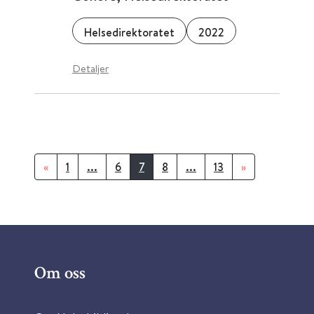
Helsedirektoratet
2022
Detaljer
«
1
...
6
7
8
...
13
»
Om oss