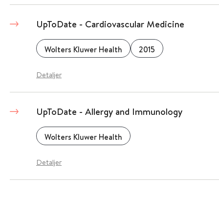
UpToDate - Cardiovascular Medicine
Wolters Kluwer Health
2015
Detaljer
UpToDate - Allergy and Immunology
Wolters Kluwer Health
Detaljer