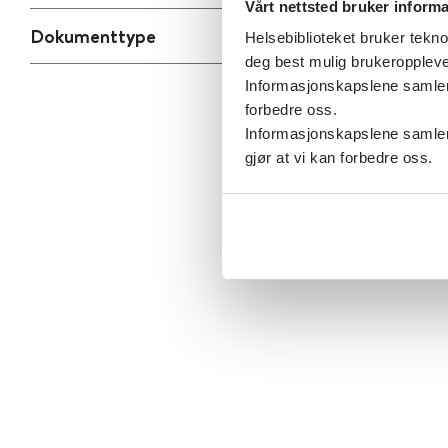
Vårt nettsted bruker inform
Dokumenttype
Helsebiblioteket bruker tekno
deg best mulig brukeroppleve
Informasjonskapslene samler s
forbedre oss.
Informasjonskapslene samler 
gjør at vi kan forbedre oss.