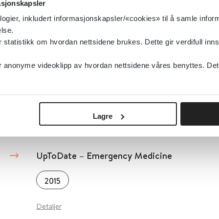
asjonskapsler
UpToDate
2021
logier, inkludert informasjonskapsler/«cookies» til å samle info
lse.
Detaljer
tatistikk om hvordan nettsidene brukes. Dette gir verdifull inns
anonyme videoklipp av hvordan nettsidene våres benyttes. Dette 
UpToDate - Gastroenterology and Hepatolog
UpToDate
2016
Lagre
Detaljer
UpToDate – Emergency Medicine
2015
Detaljer