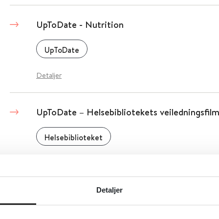
UpToDate - Nutrition
UpToDate
Detaljer
UpToDate – Helsebibliotekets veiledningsfil
Helsebiblioteket
Detaljer
Detaljer
UpToDate – geriatri