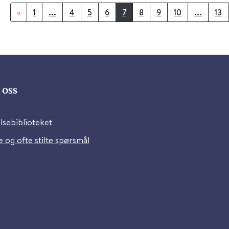
«
1
...
4
5
6
7
8
9
10
...
13
oss
lsebiblioteket
 og ofte stilte spørsmål