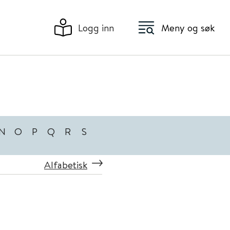
Logg inn
Meny og søk
N
O
P
Q
R
S
Alfabetisk