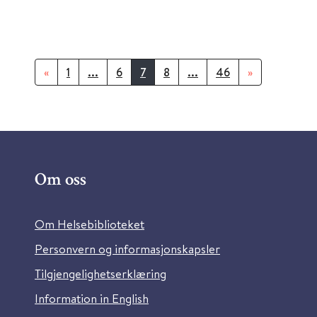
«
1
...
6
7
8
...
46
»
Om oss
Om Helsebiblioteket
Personvern og informasjonskapsler
Tilgjengelighetserklæring
Information in English