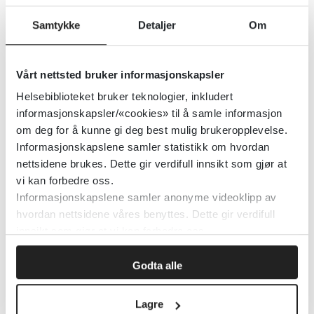
Samtykke
Detaljer
Om
Helsedirektoratet
Detaljer
Vårt nettsted bruker informasjonskapsler
Helsebiblioteket bruker teknologier, inkludert
Barnevernloven
informasjonskapsler/«cookies» til å samle informasjon
om deg for å kunne gi deg best mulig brukeropplevelse.
Informasjonskapslene samler statistikk om hvordan
Lovdata
nettsidene brukes. Dette gir verdifull innsikt som gjør at
vi kan forbedre oss.
Detaljer
Informasjonskapslene samler anonyme videoklipp av
hvordan nettsidene våres benyttes. Dette gir verdifull
innsikt som gjør at vi kan forbedre oss.
Barnevernssaker der barn har
tilknytning til andre land
Godta alle
Regjeringen.no
Lagre