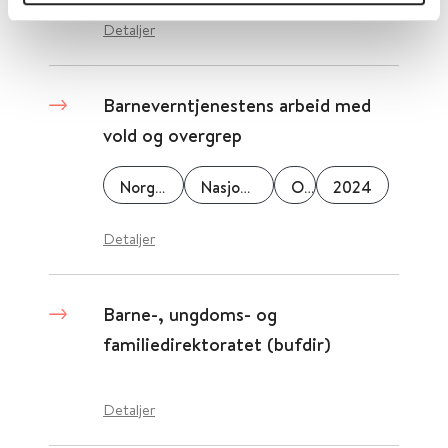
Detaljer
Barneverntjenestens arbeid med
vold og overgrep
Norges teknisk-naturvitenskaplige universitet (NTNU)
Nasjonalt kunnskapssenter om vold og traumatisk stress (NKVTS)
OsloMet
2024
Detaljer
Barne-, ungdoms- og
familiedirektoratet (bufdir)
Detaljer