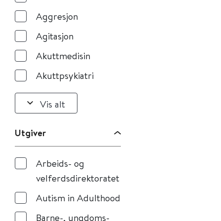
Aggresjon
Agitasjon
Akuttmedisin
Akuttpsykiatri
Vis alt
Utgiver
Arbeids- og
velferdsdirektoratet
Autism in Adulthood
Barne-, ungdoms-