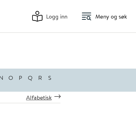
Logg inn
Meny og søk
N
O
P
Q
R
S
Alfabetisk