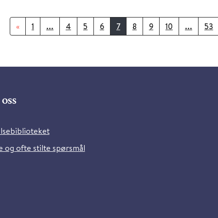
«
1
...
4
5
6
7
8
9
10
...
53
oss
lsebiblioteket
 og ofte stilte spørsmål