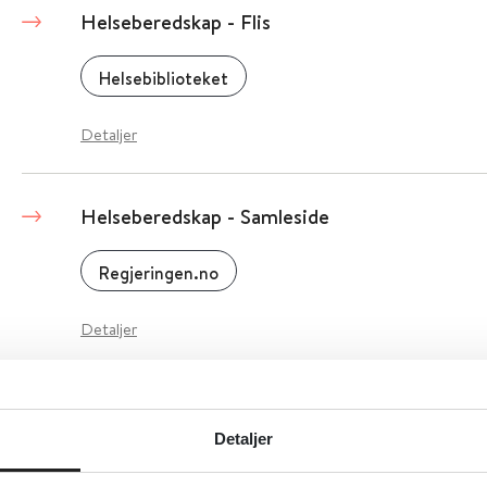
Helseberedskap - Flis
Helsebiblioteket
Detaljer
Helseberedskap - Samleside
Regjeringen.no
Detaljer
Helseberedskapsloven
Detaljer
Lovdata
2016