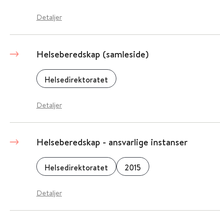
Detaljer
Helseberedskap (samleside)
Helsedirektoratet
Detaljer
Helseberedskap - ansvarlige instanser
Helsedirektoratet
2015
Detaljer