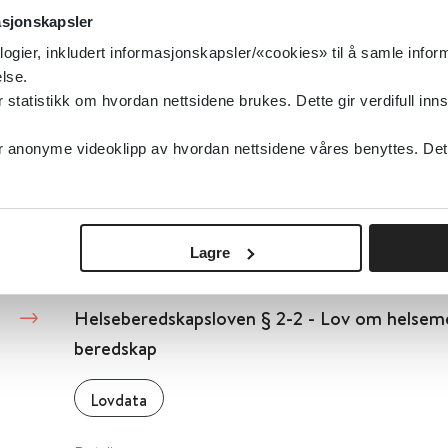
asjonskapsler
Detaljer
logier, inkludert informasjonskapsler/«cookies» til å samle info
lse.
tatistikk om hvordan nettsidene brukes. Dette gir verdifull inns
Helseberedskapsloven § 2-1 - Lov om helseme
beredskap
anonyme videoklipp av hvordan nettsidene våres benyttes. Dette 
Lovdata
Detaljer
Lagre
Helseberedskapsloven § 2-2 - Lov om helseme
beredskap
Lovdata