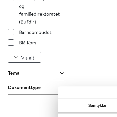
og
familiedirektoratet
(Bufdir)
Barneombudet
Blå Kors
Vis alt
Tema
Dokumenttype
Samtykke