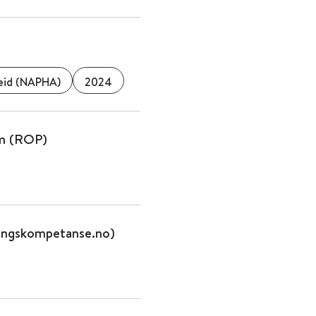
beid (NAPHA)
2024
am (ROP)
aringskompetanse.no)