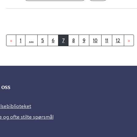
«
1
...
5
6
7
8
9
10
11
12
»
oss
lsebiblioteket
 og ofte stilte spørsmål