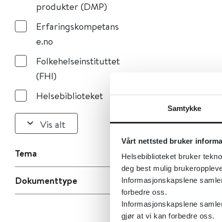
produkter (DMP)
Erfaringskompetans
e.no
Folkehelseinstituttet
(FHI)
Helsebiblioteket
Samtykke
Vis alt
Vårt nettsted bruker inform
Tema
Helsebiblioteket bruker tekno
deg best mulig brukeroppleve
Dokumenttype
Informasjonskapslene samler s
forbedre oss.
Informasjonskapslene samler 
gjør at vi kan forbedre oss.