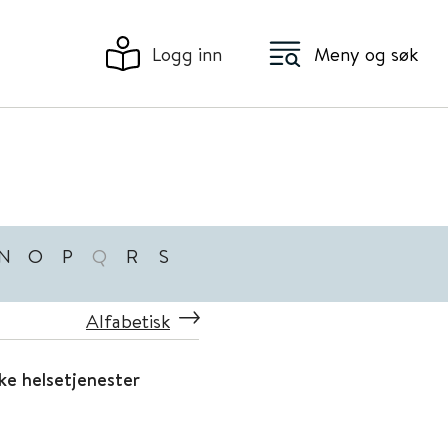
Logg inn
Meny og søk
N
O
P
Q
R
S
Alfabetisk
ke helsetjenester