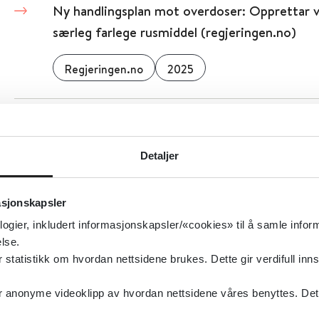
Ny handlingsplan mot overdoser: Opprettar v
særleg farlege rusmiddel (regjeringen.no)
Regjeringen.no
2025
Ny informasjon i narkotikalisten (Direktorat
produkter)
Detaljer
Direktoratet for medisinske produkter (DMP)
asjonskapsler
logier, inkludert informasjonskapsler/«cookies» til å samle info
Ny modellbeskrivelse for FACT-team (ROP)
lse.
tatistikk om hvordan nettsidene brukes. Dette gir verdifull inns
Nasjonal kompetansetjeneste ROP
2023
anonyme videoklipp av hvordan nettsidene våres benyttes. Dette 