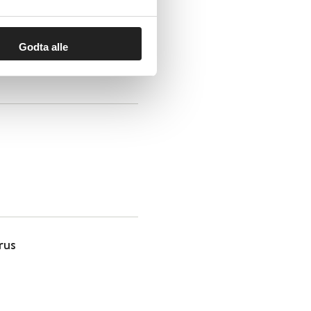
t «Sammen om
Godta alle
rus