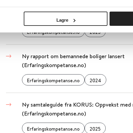
Ny nasjonal veileder: Oppdatert og revider
mestring» (Erfaringskompetanse.no)
Lagre
Erfaringskompetanse.no
2025
Ny rapport om bemannede boliger lansert
(Erfaringskompetanse.no)
Erfaringskompetanse.no
2024
Ny samtaleguide fra KORUS: Oppvekst med 
(Erfaringskompetanse.no)
Erfaringskompetanse.no
2025