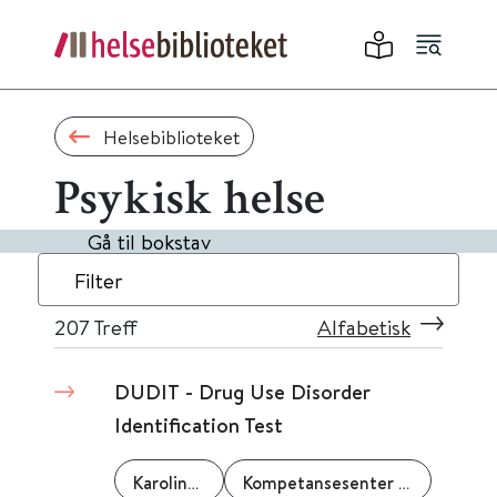
Helsebiblioteket
Psykisk helse
Gå til bokstav
Filter
207
Treff
Alfabetisk
DUDIT - Drug Use Disorder
Identification Test
Karolinska Institutet
Kompetansesenter rus - region øst (KoRus-Øst)