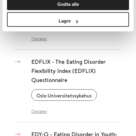
Godta alle
Short
Lagre
Oslo nye høyskole
Detaljer
EDFLIX - The Eating Disorder
Flexibility Index (EDFLIX)
Questionnaire
Oslo Universitetssykehus
Detaljer
EDY-Q - Eating Disorder in Youth-