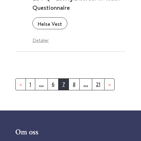
Questionnaire
Helse Vest
Detaljer
«
1
...
6
7
8
...
21
»
Om oss