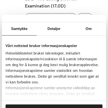
Examination (17.0D)
Oslo Universitetssykehus
2017
Samtykke
Detaljer
Om
Detaljer
Vårt nettsted bruker informasjonskapsler
EDE-Q - Eating Disorder
Helsebiblioteket bruker teknologier, inkludert
Examination Questionnaire (6.0)
informasjonskapsler/«cookies» til å samle informasjon
om deg for å kunne gi deg best mulig brukeropplevelse.
Oslo Universitetssykehus
Informasjonskapslene samler statistikk om hvordan
nettsidene brukes. Dette gir verdifull innsikt som gjør at
Detaljer
vi kan forbedre oss.
Informasjonskapslene samler anonyme videoklipp av
hvordan nettsidene våres benyttes. Dette gir verdifull
EDE-QS - Eating Disorder
innsikt som gjør at vi kan forbedre oss.
Examination Questionnaire -