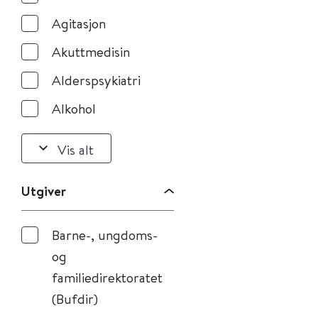
Agitasjon
Akuttmedisin
Alderspsykiatri
Alkohol
Vis alt
Utgiver
Barne-, ungdoms-
og
familiedirektoratet
(Bufdir)