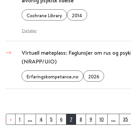
alvorlig psykisk lidelse
Cochrane Library
2014
Detaljer
Virtuell møteplass: Faglunsjer om rus og psyki
(NRAPP/UiO)
Erfaringskompetanse.no
2026
«
1
...
4
5
6
7
8
9
10
...
35