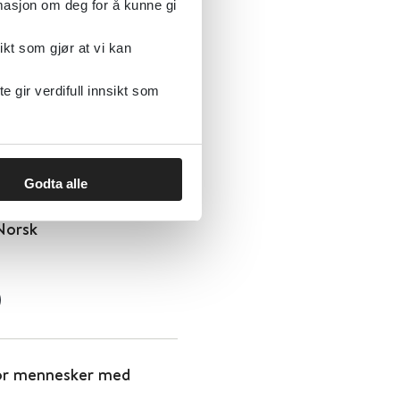
rmasjon om deg for å kunne gi
ikt som gjør at vi kan
gir verdifull innsikt som
Godta alle
l Reality som verktøy i
 Norsk
 for mennesker med