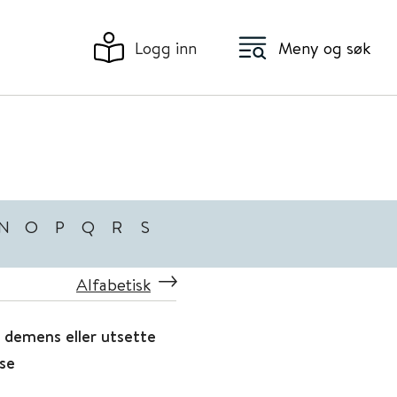
Logg inn
Meny og søk
N
O
P
Q
R
S
Alfabetisk
 demens eller utsette
se