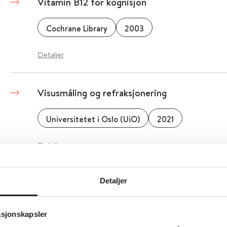
Vitamin B12 for kognisjon
Cochrane Library
2003
Detaljer
Visusmåling og refraksjonering
Universitetet i Oslo (UiO)
2021
Detaljer
Detaljer
Visuell utforskning - bilder som kreativt verk
2019
asjonskapsler