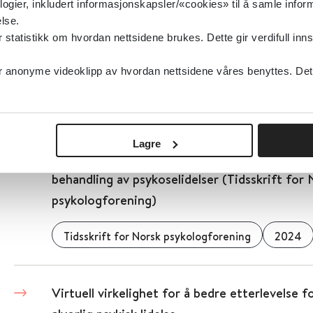
logier, inkludert informasjonskapsler/«cookies» til å samle info
lse.
Virusinfeksjoner ved immunsvikt
tatistikk om hvordan nettsidene brukes. Dette gir verdifull inns
2018
anonyme videoklipp av hvordan nettsidene våres benyttes. Dette 
Detaljer
Lagre
Virtuell virkelighet, virkelig mestring: Virtua
behandling av psykoselidelser (Tidsskrift for
psykologforening)
Tidsskrift for Norsk psykologforening
2024
Virtuell virkelighet for å bedre etterlevelse