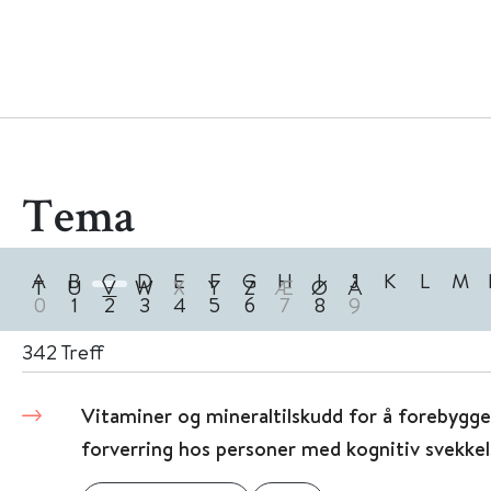
Tema
A
B
C
D
E
F
G
H
I
J
K
L
M
T
U
V
W
X
Y
Z
Æ
Ø
Å
0
1
2
3
4
5
6
7
8
9
342
Treff
Vitaminer og mineraltilskudd for å forebygge
forverring hos personer med kognitiv svekkel