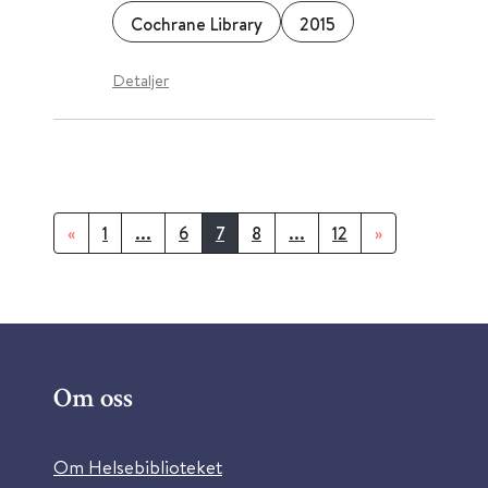
Cochrane Library
2015
Detaljer
«
1
...
6
7
8
...
12
»
Om oss
Om Helsebiblioteket