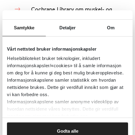
Cochrane Library om muskel- og
skjelettlidelser
Samtykke
Detaljer
Om
Cochrane Library
2021
Vårt nettsted bruker informasjonskapsler
Detaljer
Helsebiblioteket bruker teknologier, inkludert
informasjonskapsler/«cookies» til å samle informasjon
Cochrane Library om ortopedi og
om deg for å kunne gi deg best mulig brukeropplevelse.
traumer
Informasjonskapslene samler statistikk om hvordan
nettsidene brukes. Dette gir verdifull innsikt som gjør at
vi kan forbedre oss.
Cochrane Library
Informasjonskapslene samler anonyme videoklipp av
hvordan nettsidene våres benyttes. Dette gir verdifull
Detaljer
innsikt som gjør at vi kan forbedre oss.
Godta alle