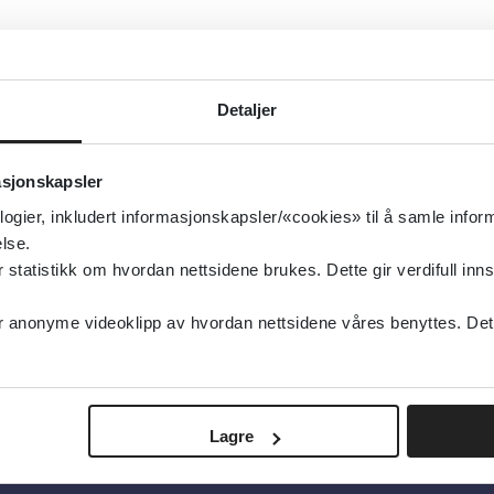
Detaljer
asjonskapsler
logier, inkludert informasjonskapsler/«cookies» til å samle info
lse.
tatistikk om hvordan nettsidene brukes. Dette gir verdifull inns
anonyme videoklipp av hvordan nettsidene våres benyttes. Dette 
Lagre