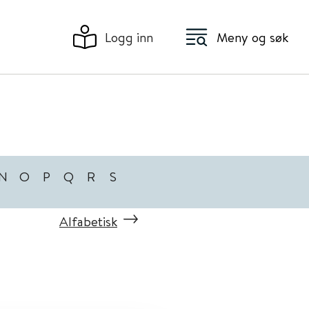
Logg inn
Meny og søk
N
O
P
Q
R
S
Alfabetisk