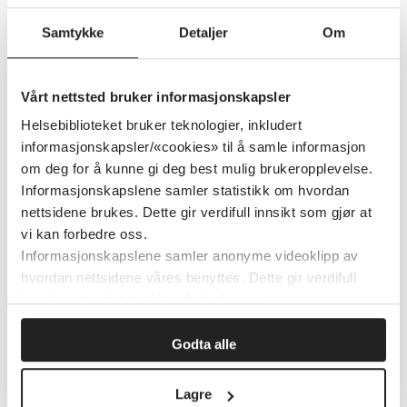
Samtykke
Detaljer
Om
Helsedirektoratet
Detaljer
Vårt nettsted bruker informasjonskapsler
Helsebiblioteket bruker teknologier, inkludert
Barnevernloven
informasjonskapsler/«cookies» til å samle informasjon
om deg for å kunne gi deg best mulig brukeropplevelse.
Informasjonskapslene samler statistikk om hvordan
Lovdata
nettsidene brukes. Dette gir verdifull innsikt som gjør at
vi kan forbedre oss.
Detaljer
Informasjonskapslene samler anonyme videoklipp av
hvordan nettsidene våres benyttes. Dette gir verdifull
innsikt som gjør at vi kan forbedre oss.
Barnevernssaker der barn har
tilknytning til andre land
Godta alle
Regjeringen.no
Lagre