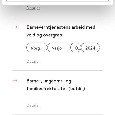
Detaljer
Barneverntjenestens arbeid med
vold og overgrep
Norges teknisk-naturvitenskaplige universitet (NTNU)
Nasjonalt kunnskapssenter om vold og traumatisk stress (NKVTS)
OsloMet
2024
Detaljer
Barne-, ungdoms- og
familiedirektoratet (bufdir)
Detaljer