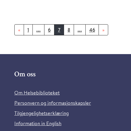
«
1
...
6
7
8
...
46
»
Om oss
Om Helsebiblioteket
Personvern og informasjonskapsler
Tilgjengelighetserklæring
Information in English