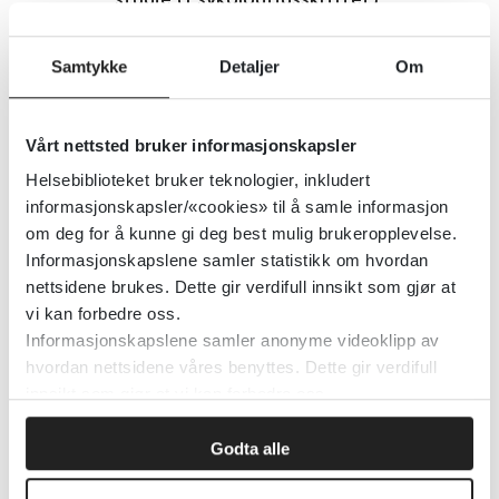
Tidsskrift for Norsk psykologforening
2025
Samtykke
Detaljer
Om
Unges forståelse av åpenhet om
Vårt nettsted bruker informasjonskapsler
psykiske problemer: en kvalitativ
Helsebiblioteket bruker teknologier, inkludert
informasjonskapsler/«cookies» til å samle informasjon
studie (Tidsskrift for Norsk
om deg for å kunne gi deg best mulig brukeropplevelse.
psykologforening)
Informasjonskapslene samler statistikk om hvordan
nettsidene brukes. Dette gir verdifull innsikt som gjør at
Tidsskrift for Norsk psykologforening
2023
vi kan forbedre oss.
Informasjonskapslene samler anonyme videoklipp av
hvordan nettsidene våres benyttes. Dette gir verdifull
UngFunk
innsikt som gjør at vi kan forbedre oss.
Godta alle
Unge funksjonshemmede