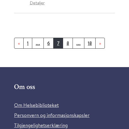
Detaljer
«
1
...
6
7
8
...
18
»
Om oss
Om Helsebiblioteket
Personvern og informasjonskapsler
Tilgjengelighetserklæring