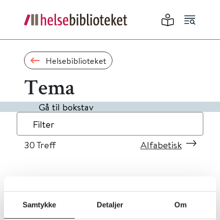
Helsebiblioteket
Tema
Gå til bokstav
Filter
30
Treff
Alfabetisk
«
1
2
3
»
Samtykke
Detaljer
Om