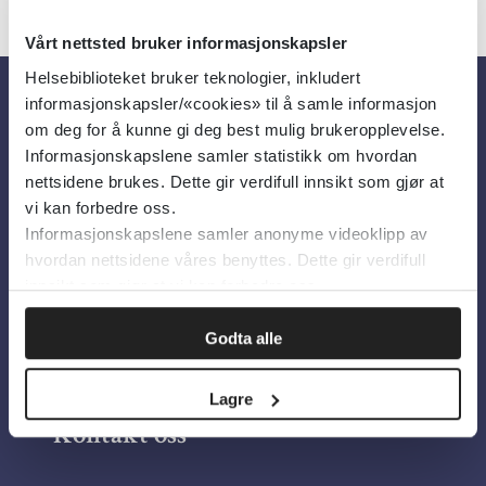
Vårt nettsted bruker informasjonskapsler
Helsebiblioteket bruker teknologier, inkludert
informasjonskapsler/«cookies» til å samle informasjon
Om oss
om deg for å kunne gi deg best mulig brukeropplevelse.
Informasjonskapslene samler statistikk om hvordan
nettsidene brukes. Dette gir verdifull innsikt som gjør at
Om Helsebiblioteket
vi kan forbedre oss.
Informasjonskapslene samler anonyme videoklipp av
Personvern og informasjonskapsler
hvordan nettsidene våres benyttes. Dette gir verdifull
Tilgjengelighetserklæring
innsikt som gjør at vi kan forbedre oss.
Information in English
Godta alle
Bilder fra Colourbox.com
Lagre
Kontakt oss