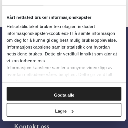
Vårt nettsted bruker informasjonskapsler
Helsebiblioteket bruker teknologier, inkludert
informasjonskapsler/«cookies» til å samle informasjon
om deg for å kunne gi deg best mulig brukeropplevelse.
Om oss
Informasjonskapslene samler statistikk om hvordan
nettsidene brukes. Dette gir verdifull innsikt som gjør at
vi kan forbedre oss.
Om Helsebiblioteket
Informasjonskapslene samler anonyme videoklipp av
Personvern og informasjonskapsler
hvordan nettsidene våres benyttes. Dette gir verdifull
innsikt som gjør at vi kan forbedre oss.
Tilgjengelighetserklæring
Information in English
Godta alle
Bilder fra Colourbox.com
Lagre
Kontakt oss