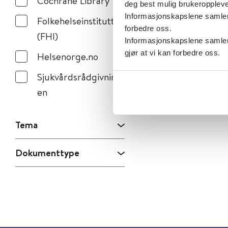
Cochrane Library
deg best mulig brukeroppleve
Informasjonskapslene samler s
Folkehelseinstituttet
forbedre oss.
(FHI)
Informasjonskapslene samler 
gjør at vi kan forbedre oss.
Helsenorge.no
Sjukvårdsrådgivning
en
Tema
Dokumenttype