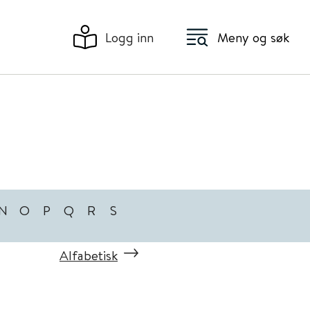
Logg inn
Meny og søk
N
O
P
Q
R
S
Alfabetisk