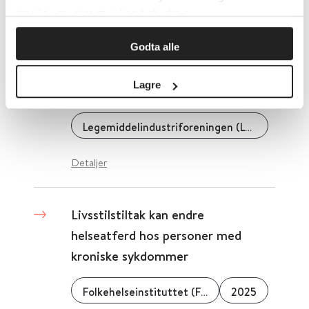
innsikt som gjør at vi kan forbedre oss.
Detaljer
Godta alle
LMI - Policydokumenter fra
Lagre
legemiddelindustrien
Legemiddelindustriforeningen (LMI)
Detaljer
Livsstilstiltak kan endre
helseatferd hos personer med
kroniske sykdommer
Folkehelseinstituttet (FHI)
2025