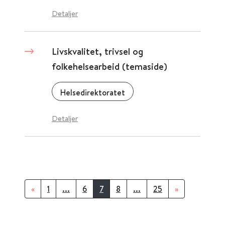
Detaljer
Livskvalitet, trivsel og
folkehelsearbeid (temaside)
Helsedirektoratet
Detaljer
«
1
...
6
7
8
...
25
»