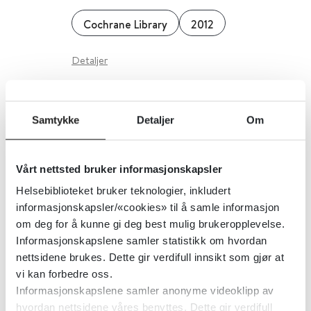
Cochrane Library
2012
Detaljer
Lobelin for røykeavvenning
Samtykke
Detaljer
Om
Cochrane Library
2012
Vårt nettsted bruker informasjonskapsler
Detaljer
Helsebiblioteket bruker teknologier, inkludert
informasjonskapsler/«cookies» til å samle informasjon
om deg for å kunne gi deg best mulig brukeropplevelse.
LMR-forskriften -
Informasjonskapslene samler statistikk om hvordan
Legemiddelregisteret
nettsidene brukes. Dette gir verdifull innsikt som gjør at
vi kan forbedre oss.
Informasjonskapslene samler anonyme videoklipp av
Helse- og omsorgsdepartementet (HOD)
2021
hvordan nettsidene våres benyttes. Dette gir verdifull