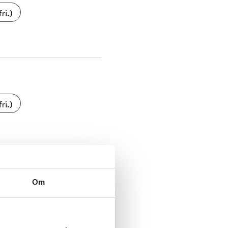
ri.)
ri.)
Om