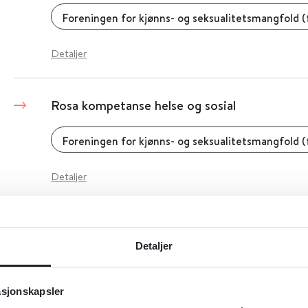
Foreningen for kjønns- og seksualitetsmangfold (f
Detaljer
Rosa kompetanse helse og sosial
Foreningen for kjønns- og seksualitetsmangfold (f
Detaljer
ROS - Rådgivning Om Spiseforstyrrelser
Detaljer
Rådgivning Om Spiseforstyrrelser - ROS
2015
asjonskapsler
Detaljer