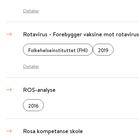
Detaljer
Rotavirus - Forebygger vaksine mot rotavirus
Folkehelseinstituttet (FHI)
2019
Detaljer
ROS-analyse
2016
Rosa kompetanse skole