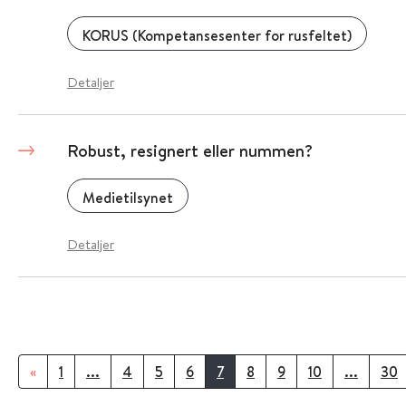
KORUS (Kompetansesenter for rusfeltet)
Detaljer
Robust, resignert eller nummen?
Medietilsynet
Detaljer
«
1
...
4
5
6
7
8
9
10
...
30