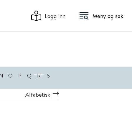
Logg inn
Meny og søk
N
O
P
Q
R
S
Alfabetisk