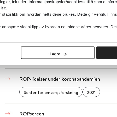
logier, inkludert informasjonskapsler/«cookies» til å samle info
lse.
tatistikk om hvordan nettsidene brukes. Dette gir verdifull inns
ROP-lidelser - Nasjonal faglig retningslinje f
behandling og oppfølging av personer med sam
anonyme videoklipp av hvordan nettsidene våres benyttes. Dette 
psykisk lidelse
Helsedirektoratet
2022
Lagre
Detaljer
ROP-lidelser under koronapandemien
Senter for omsorgsforskning
2021
ROPscreen