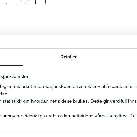
Detaljer
asjonskapsler
logier, inkludert informasjonskapsler/«cookies» til å samle info
lse.
tatistikk om hvordan nettsidene brukes. Dette gir verdifull inns
anonyme videoklipp av hvordan nettsidene våres benyttes. Dette 