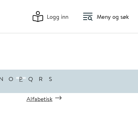
Logg inn
Meny og søk
N
O
P
Q
R
S
Alfabetisk