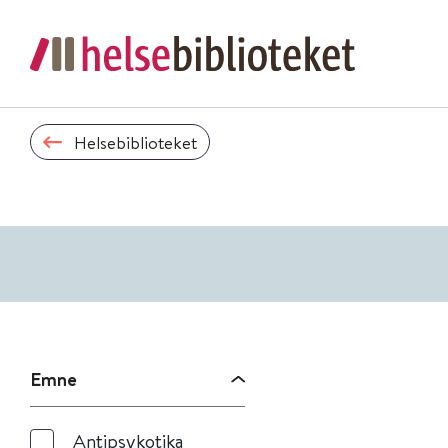
Helsebiblioteket
Emne
Antipsykotika