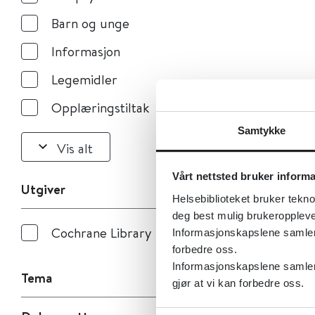
Barn og unge
Informasjon
Legemidler
Opplæringstiltak
Samtykke
Vis alt
Vårt nettsted bruker inform
Utgiver
Helsebiblioteket bruker tekno
deg best mulig brukeroppleve
Cochrane Library
Informasjonskapslene samler s
forbedre oss.
Informasjonskapslene samler 
Tema
gjør at vi kan forbedre oss.