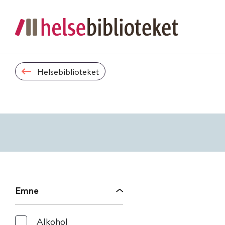
Helsebiblioteket
Emne
Alkohol