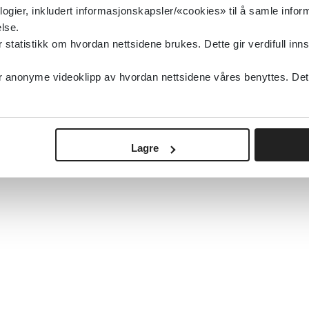
logier, inkludert informasjonskapsler/«cookies» til å samle info
lse.
tatistikk om hvordan nettsidene brukes. Dette gir verdifull inns
anonyme videoklipp av hvordan nettsidene våres benyttes. Dette 
Lagre