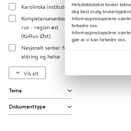
Helsebiblioteket bruker tekno
Karolinska Institutet
deg best mulig brukeroppleve
Kompetansesenter
Informasjonskapslene samler s
forbedre oss.
rus - region øst
Informasjonskapslene samler 
(KoRus-Øst)
gjør at vi kan forbedre oss.
Nasjonalt senter for
aldring og helse
Vis alt
Tema
Dokumenttype