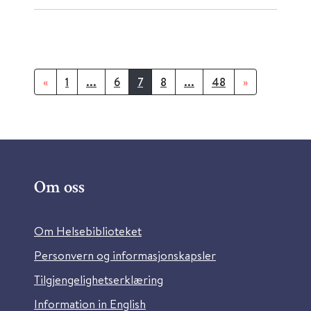
«
1
...
6
7
8
...
48
»
Om oss
Om Helsebiblioteket
Personvern og informasjonskapsler
Tilgjengelighetserklæring
Information in English