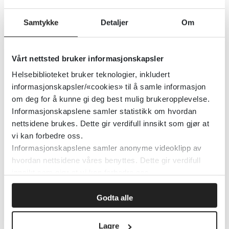
Detaljer
Samtykke
Detaljer
Om
Tiltak for psykotiske symptomer i
Vårt nettsted bruker informasjonskapsler
forbindelse med epilepsi
Helsebiblioteket bruker teknologier, inkludert
informasjonskapsler/«cookies» til å samle informasjon
Cochrane Library
2015
om deg for å kunne gi deg best mulig brukeropplevelse.
Informasjonskapslene samler statistikk om hvordan
nettsidene brukes. Dette gir verdifull innsikt som gjør at
Detaljer
vi kan forbedre oss.
Informasjonskapslene samler anonyme videoklipp av
hvordan nettsidene våres benyttes. Dette gir verdifull
Tidsskrift for Den norske
innsikt som gjør at vi kan forbedre oss.
legeforening
Godta alle
Den norske legeforening
2015
Lagre