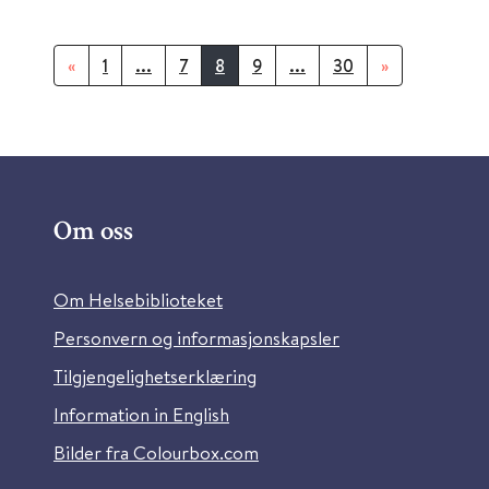
«
1
...
7
8
9
...
30
»
Om oss
Om Helsebiblioteket
Personvern og informasjonskapsler
Tilgjengelighetserklæring
Information in English
Bilder fra Colourbox.com