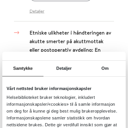
Detaljer
Etniske ulikheter i håndteringen av
akutte smerter på akuttmottak
eller postoperativ avdeling: En
systematisk oversikt, med narrativ
syntese
Samtykke
Detaljer
Om
Inspira - tidsskrift for anestesi-, operasjon- og intensivsykepleiere, Nordic open access scholarly publishing (NOASP)
2021
Vårt nettsted bruker informasjonskapsler
Detaljer
Helsebiblioteket bruker teknologier, inkludert
informasjonskapsler/«cookies» til å samle informasjon
om deg for å kunne gi deg best mulig brukeropplevelse.
Etiske retningslinjer, regler og
Informasjonskapslene samler statistikk om hvordan
nettsidene brukes. Dette gir verdifull innsikt som gjør at
deklarasjoner