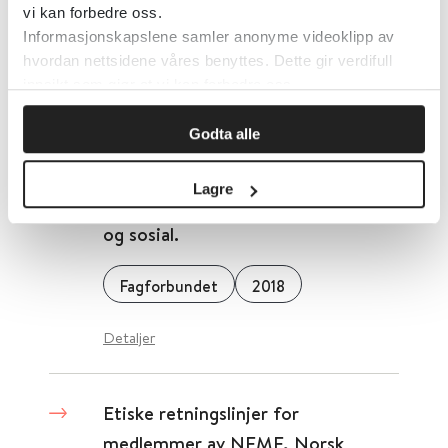
vi kan forbedre oss.
Informasjonskapslene samler anonyme videoklipp av
Den norske legeforening
2016
hvordan nettsidene våres benyttes. Dette gir verdifull
innsikt som gjør at vi kan forbedre oss.
Detaljer
Godta alle
Etiske retningslinjer for
Lagre
yrkesgruppene i Seksjon for helse
og sosial.
Fagforbundet
2018
Detaljer
Etiske retningslinjer for
medlemmer av NFMF, Norsk