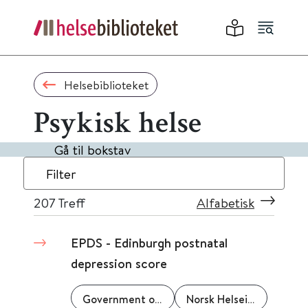
Helsebiblioteket
Psykisk helse
Gå til bokstav
Filter
207
Treff
Alfabetisk
EPDS - Edinburgh postnatal
depression score
Government of Western Australia
Norsk Helseinformatikk (NHI)