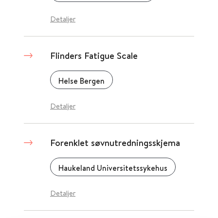
Detaljer
Flinders Fatigue Scale
Helse Bergen
Detaljer
Forenklet søvnutredningsskjema
Haukeland Universitetssykehus
Detaljer