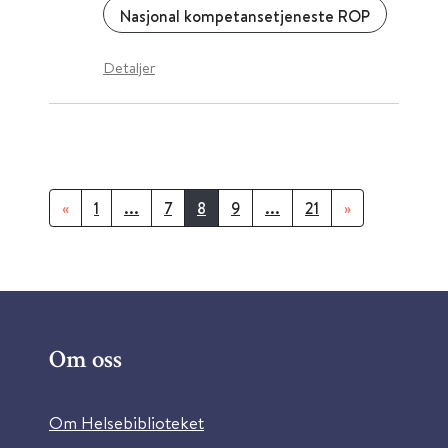
Nasjonal kompetansetjeneste ROP
Detaljer
«
1
...
7
8
9
...
21
»
Om oss
Om Helsebiblioteket