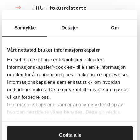
FRU - fokusrelaterte
utførelsesvansker - gutter
Samtykke
Detaljer
Om
Universitetet i Oslo (UiO)
Autismeforeningen i Norge
Detaljer
Vårt nettsted bruker informasjonskapsler
Helsebiblioteket bruker teknologier, inkludert
informasjonskapsler/«cookies» til å samle informasjon
FRU - fokusrelaterte
om deg for å kunne gi deg best mulig brukeropplevelse.
utførelsesvansker - jenter
Informasjonskapslene samler statistikk om hvordan
nettsidene brukes. Dette gir verdifull innsikt som gjør at
vi kan forbedre oss.
Universitetet i Oslo (UiO)
Autismeforeningen i Norge
Informasjonskapslene samler anonyme videoklipp av
hvordan nettsidene våres benyttes. Dette gir verdifull
Detaljer
innsikt som gjør at vi kan forbedre oss.
Godta alle
GADIT (Gaming Disorder