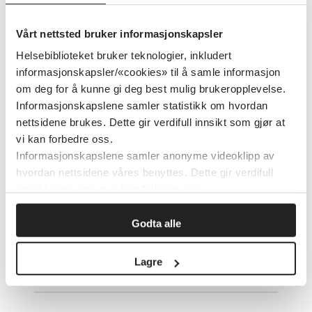
Detaljer
Vårt nettsted bruker informasjonskapsler
Helsebiblioteket bruker teknologier, inkludert
Frivillige gir eldre mer enn bare et
informasjonskapsler/«cookies» til å samle informasjon
måltid – erfaringer fra
om deg for å kunne gi deg best mulig brukeropplevelse.
spisevennordningen
Informasjonskapslene samler statistikk om hvordan
nettsidene brukes. Dette gir verdifull innsikt som gjør at
Helsebiblioteket
2025
vi kan forbedre oss.
Informasjonskapslene samler anonyme videoklipp av
hvordan nettsidene våres benyttes. Dette gir verdifull
innsikt som gjør at vi kan forbedre oss.
Frivilligbørs
Godta alle
Norges frivilligsentraler
Lagre
Detaljer