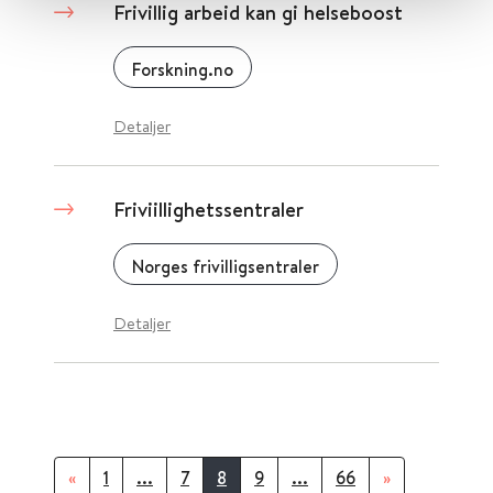
Frivillig arbeid kan gi helseboost
Forskning.no
Detaljer
Friviillighetssentraler
Norges frivilligsentraler
Detaljer
«
1
...
7
8
9
...
66
»