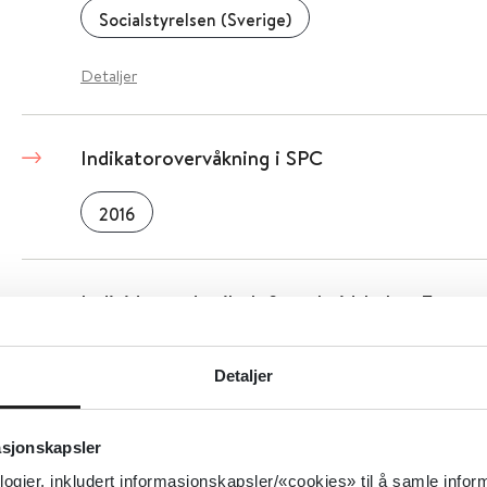
Socialstyrelsen (Sverige)
Detaljer
Indikatorovervåkning i SPC
2016
Individrettede tiltak for arbeidshelse: En me
randomiserte kontrollerte studier
Detaljer
Journal of Occupational Health Psychology
2
Detaljer
asjonskapsler
logier, inkludert informasjonskapsler/«cookies» til å samle info