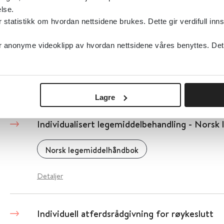
lse.
Individual psychodynamic psychotherapy and 
tatistikk om hvordan nettsidene brukes. Dette gir verdifull inns
schizophrenia and severe mental illness
anonyme videoklipp av hvordan nettsidene våres benyttes. Dette 
Cochrane Library
2001
Detaljer
Lagre
Individualisert legemiddelbehandling - Nors
Norsk legemiddelhåndbok
Detaljer
Individuell atferdsrådgivning for røykeslutt