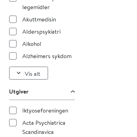
legemidler
Akuttmedisin
Alderspsykiatri
Alkohol
Alzheimers sykdom
Vis alt
Utgiver
Iktyoseforeningen
Acta Psychiatrica
Scandinavica