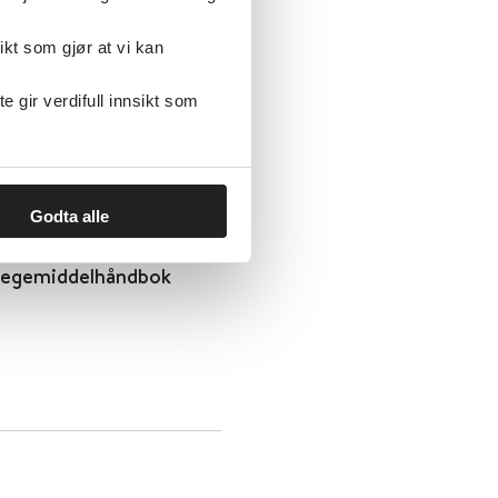
psychoanalysis for
ikt som gjør at vi kan
gir verdifull innsikt som
Godta alle
k legemiddelhåndbok