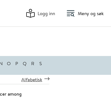
Logg inn
Meny og søk
N
O
P
Q
R
S
Alfabetisk
ancer among