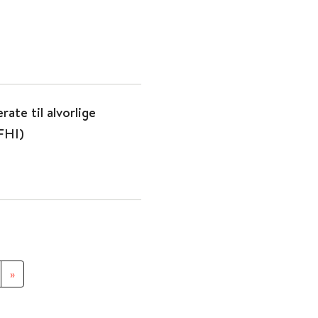
ate til alvorlige
(FHI)
»