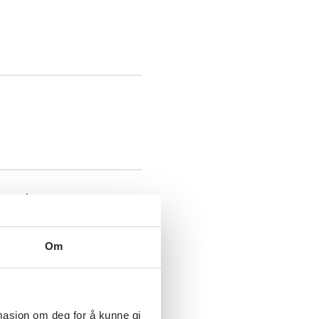
taanalyse av
Om
025
rmasjon om deg for å kunne gi