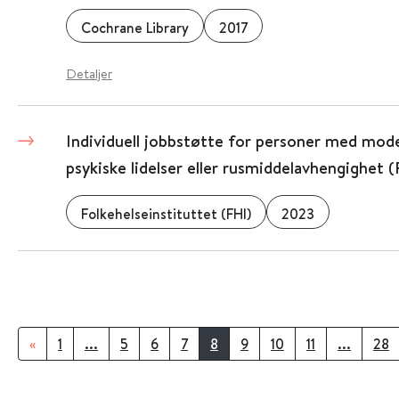
Cochrane Library
2017
Detaljer
Individuell jobbstøtte for personer med moder
psykiske lidelser eller rusmiddelavhengighet 
Folkehelseinstituttet (FHI)
2023
«
1
...
5
6
7
8
9
10
11
...
28