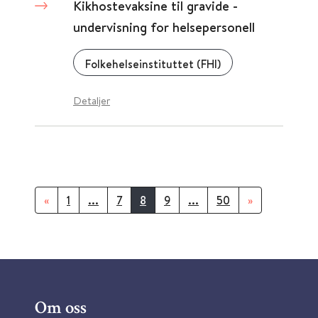
Kikhostevaksine til gravide -
undervisning for helsepersonell
Folkehelseinstituttet (FHI)
Detaljer
«
1
...
7
8
9
...
50
»
Om oss