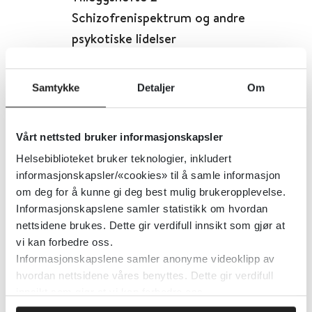
Schizofrenispektrum og andre
psykotiske lidelser
Norges teknisk-naturvitenskaplige universitet (NTNU)
Samtykke
Detaljer
Om
Detaljer
Vårt nettsted bruker informasjonskapsler
Helsebiblioteket bruker teknologier, inkludert
Kidney Transplantation, NEJM
informasjonskapsler/«cookies» til å samle informasjon
om deg for å kunne gi deg best mulig brukeropplevelse.
The New England Journal of Medicine
Informasjonskapslene samler statistikk om hvordan
nettsidene brukes. Dette gir verdifull innsikt som gjør at
Detaljer
vi kan forbedre oss.
Informasjonskapslene samler anonyme videoklipp av
hvordan nettsidene våres benyttes. Dette gir verdifull
Kikhoste (pertussis)
innsikt som gjør at vi kan forbedre oss.