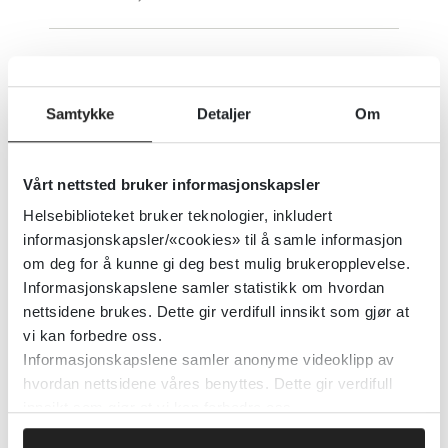
Opplevd tvang svekker pasienters
vurdering av psykisk helsehjelp
Samtykke
Detaljer
Om
Helsebiblioteket
2025
Vårt nettsted bruker informasjonskapsler
Helsebiblioteket bruker teknologier, inkludert
Opplevelse av tilhørighet:
informasjonskapsler/«cookies» til å samle informasjon
Integrering av innvandreres
om deg for å kunne gi deg best mulig brukeropplevelse.
perspektiver i teorier om
Informasjonskapslene samler statistikk om hvordan
nettsidene brukes. Dette gir verdifull innsikt som gjør at
inkludering på arbeidsplassen
vi kan forbedre oss.
Informasjonskapslene samler anonyme videoklipp av
Human Resource Management Review
2025
hvordan nettsidene våres benyttes. Dette gir verdifull
innsikt som gjør at vi kan forbedre oss.
Detaljer