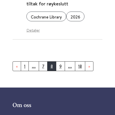
tiltak for røykeslutt
Cochrane Library
2026
Detaljer
«
1
...
7
8
9
...
18
»
Om oss