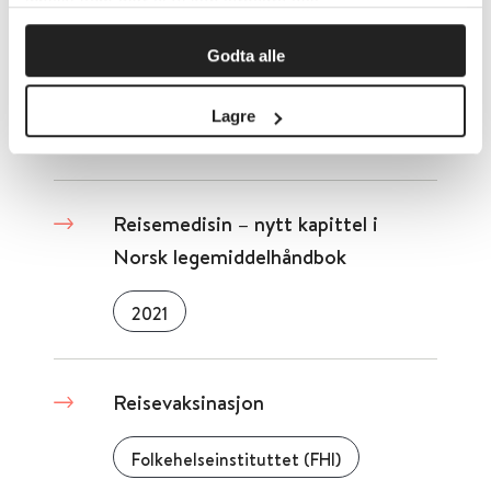
innsikt som gjør at vi kan forbedre oss.
Reiki ved depresjon og angst
Godta alle
Cochrane Library
2015
Lagre
Detaljer
Reisemedisin – nytt kapittel i
Norsk legemiddelhåndbok
2021
Reisevaksinasjon
Folkehelseinstituttet (FHI)