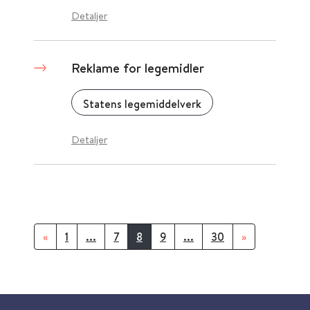
Detaljer
Reklame for legemidler
Statens legemiddelverk
Detaljer
«
1
...
7
8
9
...
30
»