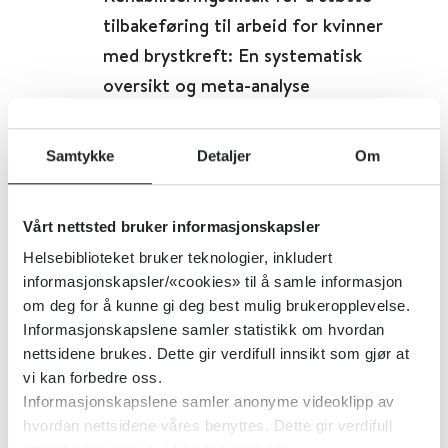
tilbakeføring til arbeid for kvinner
med brystkreft: En systematisk
oversikt og meta-analyse
BMC Cancer
2021
Samtykke
Detaljer
Om
Detaljer
Vårt nettsted bruker informasjonskapsler
Helsebiblioteket bruker teknologier, inkludert
Rehabilitering, habilitering,
informasjonskapsler/«cookies» til å samle informasjon
individuell plan og koordinator
om deg for å kunne gi deg best mulig brukeropplevelse.
Informasjonskapslene samler statistikk om hvordan
Helsedirektoratet
nettsidene brukes. Dette gir verdifull innsikt som gjør at
vi kan forbedre oss.
Detaljer
Informasjonskapslene samler anonyme videoklipp av
hvordan nettsidene våres benyttes. Dette gir verdifull