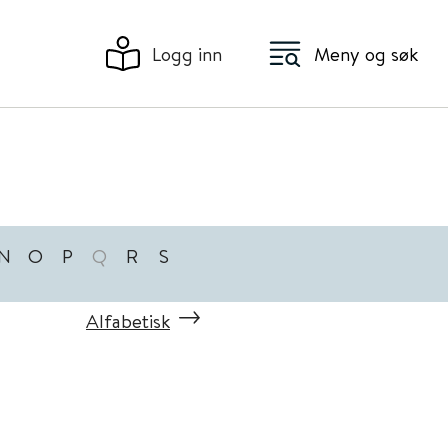
Logg inn
Meny og søk
N
O
P
Q
R
S
Alfabetisk