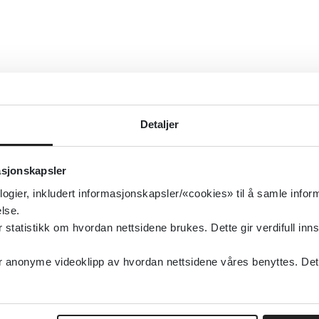
Detaljer
asjonskapsler
logier, inkludert informasjonskapsler/«cookies» til å samle info
lse.
tatistikk om hvordan nettsidene brukes. Dette gir verdifull inns
anonyme videoklipp av hvordan nettsidene våres benyttes. Dette 