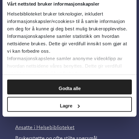
Vårt nettsted bruker informasjonskapsler
Helsebiblioteket bruker teknologier, inkludert
Om oss
informasjonskapsler/«cookies» til å samle informasjon
om deg for å kunne gi deg best mulig brukeropplevelse.
Informasjonskapslene samler statistikk om hvordan
Om Helsebiblioteket
nettsidene brukes. Dette gir verdifull innsikt som gjør at
Personvern og informasjonskapsler
vi kan forbedre oss.
Informasjonskapslene samler anonyme videoklipp av
Tilgjengelighetserklæring
hvordan nettsidene våres benyttes. Dette gir verdifull
Information in English
innsikt som gjør at vi kan forbedre oss.
Bilder fra Colourbox.com
Godta alle
Lagre
Kontakt oss
Ansatte i Helsebiblioteket
Brukerstøtte og ofte stilte spørsmål