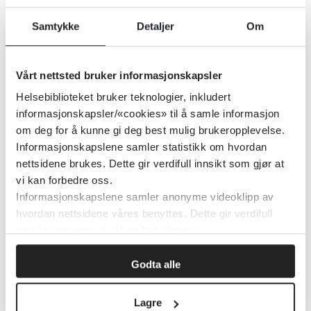
OsloMet
2020
Samtykke
Detaljer
Om
Detaljer
Vårt nettsted bruker informasjonskapsler
UpToDate - Psykiatri
Helsebiblioteket bruker teknologier, inkludert
informasjonskapsler/«cookies» til å samle informasjon
UpToDate
om deg for å kunne gi deg best mulig brukeropplevelse.
Informasjonskapslene samler statistikk om hvordan
Detaljer
nettsidene brukes. Dette gir verdifull innsikt som gjør at
vi kan forbedre oss.
Informasjonskapslene samler anonyme videoklipp av
UpToDate - Pediatrics
hvordan nettsidene våres benyttes. Dette gir verdifull
innsikt som gjør at vi kan forbedre oss.
Wolters Kluwer Health
Godta alle
Detaljer
Lagre