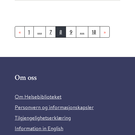
«
1
...
7
8
9
...
18
»
Om oss
Om Helsebiblioteket
Personvern og informasjonskapsler
Tilgjengelighetserklæring
Information in English