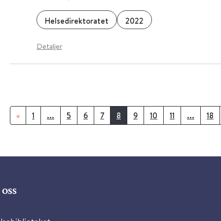
Helsedirektoratet
2022
Detaljer
«
1
...
5
6
7
8
9
10
11
...
18
oss