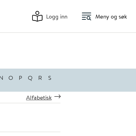
Logg inn
Meny og søk
N
O
P
Q
R
S
Alfabetisk