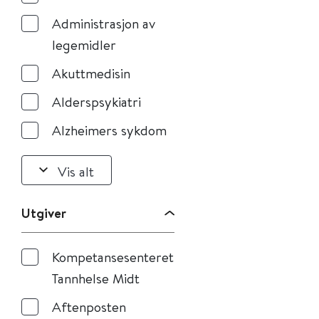
Administrasjon av
legemidler
Akuttmedisin
Alderspsykiatri
Alzheimers sykdom
Vis alt
Utgiver
Kompetansesenteret
Tannhelse Midt
Aftenposten