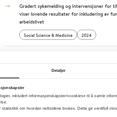
Gradert sykemelding og intervensjoner for til
viser lovende resultater for inkludering av 
arbeidslivet
Social Science & Medicine
2024
GRADE - kvalitetsvurdering av retningslinjer
GRADE working group
Detaljer
Detaljer
asjonskapsler
logier, inkludert informasjonskapsler/«cookies» til å samle info
lse.
GPS-overvåkning av mennesker med demens bli
tatistikk om hvordan nettsidene brukes. Dette gir verdifull inns
2013