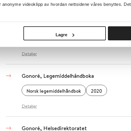
anonyme videoklipp av hvordan nettsidene våres benyttes. Dette 
Good pharmacovigilance practices (GVP)
Lagre
European Medicines Agency (EMA)
Detaljer
Gonoré, Legemiddelhåndboka
Norsk legemiddelhåndbok
2020
Detaljer
Gonoré, Helsedirektoratet