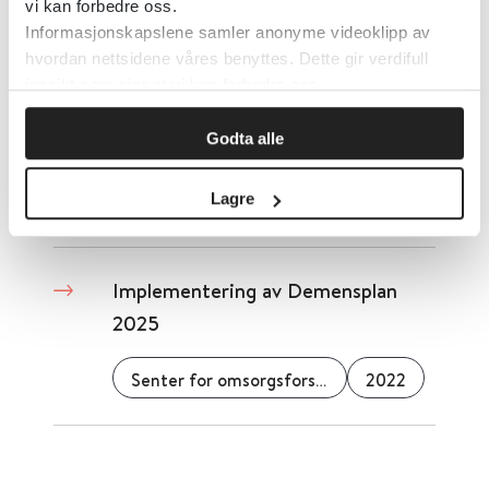
vi kan forbedre oss.
2022
Informasjonskapslene samler anonyme videoklipp av
hvordan nettsidene våres benyttes. Dette gir verdifull
innsikt som gjør at vi kan forbedre oss.
Implementering av
Godta alle
kunnskapsbasert praksis
Lagre
2018
Implementering av Demensplan
2025
Senter for omsorgsforskning
2022