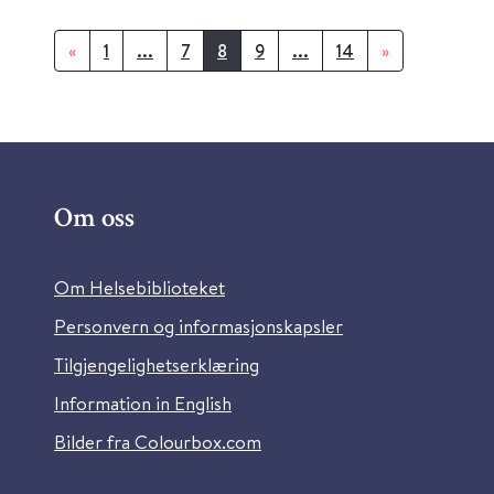
«
1
...
7
8
9
...
14
»
Om oss
Om Helsebiblioteket
Personvern og informasjonskapsler
Tilgjengelighetserklæring
Information in English
Bilder fra Colourbox.com