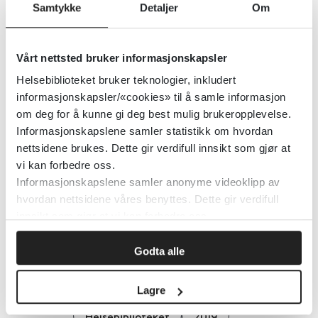
Samtykke
Detaljer
Om
Ny rapport: Boligens betydning
for annen velferd (Institutt for
Vårt nettsted bruker informasjonskapsler
samfunnsforskning)
Helsebiblioteket bruker teknologier, inkludert
informasjonskapsler/«cookies» til å samle informasjon
Institutt for samfunnsforskning
2019
om deg for å kunne gi deg best mulig brukeropplevelse.
Informasjonskapslene samler statistikk om hvordan
nettsidene brukes. Dette gir verdifull innsikt som gjør at
Nevronettside om aktivitetstilbud
vi kan forbedre oss.
Informasjonskapslene samler anonyme videoklipp av
Senter for omsorgsforskning
2019
hvordan nettsidene våres benyttes. Dette gir verdifull
innsikt som gjør at vi kan forbedre oss.
Godta alle
Nattskift øker risikoen for
spontanabort
Lagre
Helsebiblioteket
2019