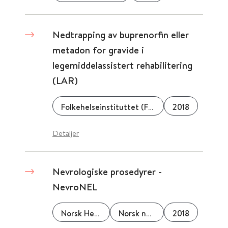
Nedtrapping av buprenorfin eller
metadon for gravide i
legemiddelassistert rehabilitering
(LAR)
Folkehelseinstituttet (FHI)
2018
Detaljer
Nevrologiske prosedyrer -
NevroNEL
Norsk Helseinformatikk (NHI)
Norsk nevrologisk forening
2018