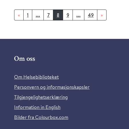
«
1
...
7
8
9
...
49
»
Om oss
Om Helsebiblioteket
Personvern og informasjonskapsler
Tilgjengelighetserklæring
Information in English
Bilder fra Colourbox.com