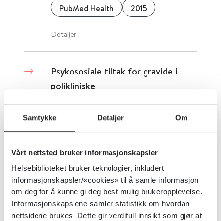
PubMed Health
2015
Detaljer
Psykososiale tiltak for gravide i
polikliniske
narkotikaavvenningsprogrammer,
sammenlignet med andre tiltak
Samtykke
Detaljer
Om
Cochrane Library
2015
Vårt nettsted bruker informasjonskapsler
Detaljer
Helsebiblioteket bruker teknologier, inkludert
informasjonskapsler/«cookies» til å samle informasjon
om deg for å kunne gi deg best mulig brukeropplevelse.
Psykologiske tiltak for
Informasjonskapslene samler statistikk om hvordan
nettsidene brukes. Dette gir verdifull innsikt som gjør at
sigdcelleanemi og smerte