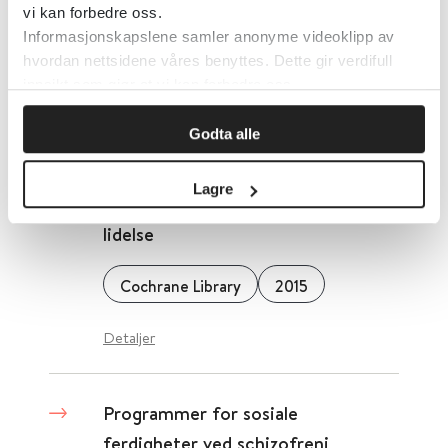
vi kan forbedre oss.
Informasjonskapslene samler anonyme videoklipp av
Cochrane Library
2015
hvordan nettsidene våres benyttes. Dette gir verdifull
innsikt som gjør at vi kan forbedre oss.
Detaljer
Godta alle
Psykoedukasjon av søsken til
Lagre
personer med alvorlig psykisk
lidelse
Cochrane Library
2015
Detaljer
Programmer for sosiale
ferdigheter ved schizofreni