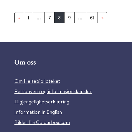
«
1
...
7
8
9
...
61
»
Om oss
Om Helsebiblioteket
Personvern og informasjonskapsler
Tilgjengelighetserklæring
Information in English
Bilder fra Colourbox.com