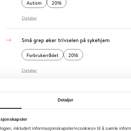
Autism
2016
Detaljer
Små grep øker trivselen på sykehjem
Forbrukerrådet
2016
Detaljer
Sysselsettingstiltak for tilbakeføring til arbei
arbeidsfør alder etter traumatisk hjerneskad
Detaljer
Campbell Systematic Reviews
2016
asjonskapsler
logier, inkludert informasjonskapsler/«cookies» til å samle info