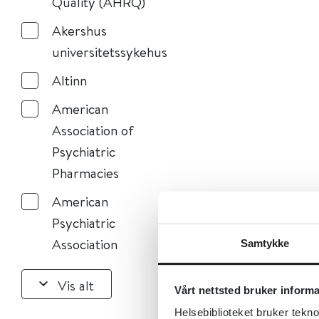
Quality (AHRQ)
Akershus
universitetssykehus
Altinn
American
Association of
Psychiatric
Pharmacies
American
Psychiatric
Association
Samtykke
Vis alt
Vårt nettsted bruker inform
Helsebiblioteket bruker tekno