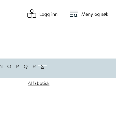
Logg inn
Meny og søk
N
O
P
Q
R
S
Alfabetisk