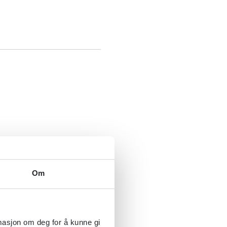
d for voksne i
e
Om
rmasjon om deg for å kunne gi