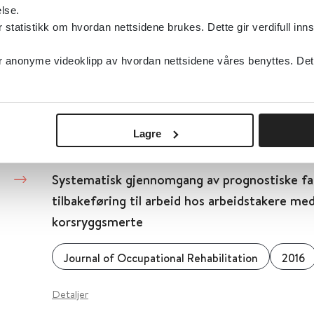
Detaljer
lse.
tatistikk om hvordan nettsidene brukes. Dette gir verdifull inns
Seponering av statiner hos personer med de
anonyme videoklipp av hvordan nettsidene våres benyttes. Dette 
Cochrane Library
2016
Detaljer
Lagre
Systematisk gjennomgang av prognostiske fa
tilbakeføring til arbeid hos arbeidstakere me
korsryggsmerte
Journal of Occupational Rehabilitation
2016
Detaljer