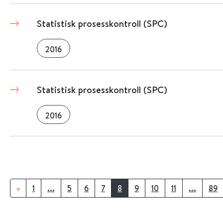
Statistisk prosesskontroll (SPC)
2016
Statistisk prosesskontroll (SPC)
2016
«
1
...
5
6
7
8
9
10
11
...
89