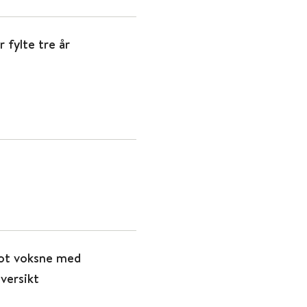
 fylte tre år
mot voksne med
versikt