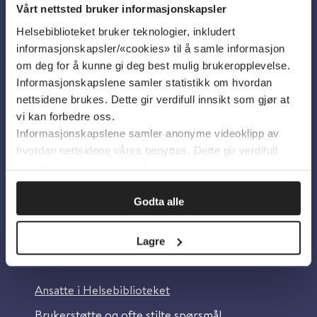
Vårt nettsted bruker informasjonskapsler
Helsebiblioteket bruker teknologier, inkludert
Om oss
informasjonskapsler/«cookies» til å samle informasjon
om deg for å kunne gi deg best mulig brukeropplevelse.
Informasjonskapslene samler statistikk om hvordan
Om Helsebiblioteket
nettsidene brukes. Dette gir verdifull innsikt som gjør at
Personvern og informasjonskapsler
vi kan forbedre oss.
Informasjonskapslene samler anonyme videoklipp av
Tilgjengelighetserklæring
hvordan nettsidene våres benyttes. Dette gir verdifull
Information in English
innsikt som gjør at vi kan forbedre oss.
Bilder fra Colourbox.com
Godta alle
Lagre
Kontakt oss
Ansatte i Helsebiblioteket
Brukerstøtte og ofte stilte spørsmål