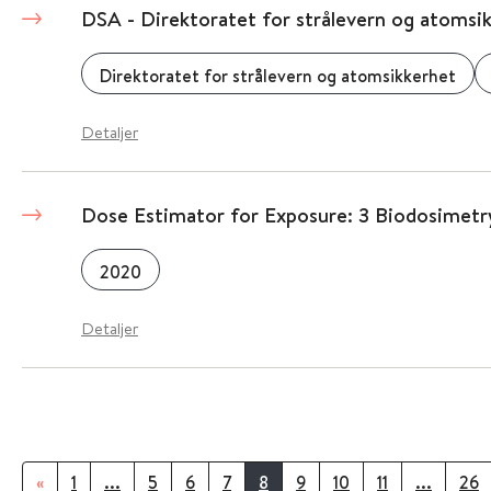
DSA - Direktoratet for strålevern og atomsi
Direktoratet for strålevern og atomsikkerhet
Detaljer
Dose Estimator for Exposure: 3 Biodosimetr
2020
Detaljer
«
1
...
5
6
7
8
9
10
11
...
26