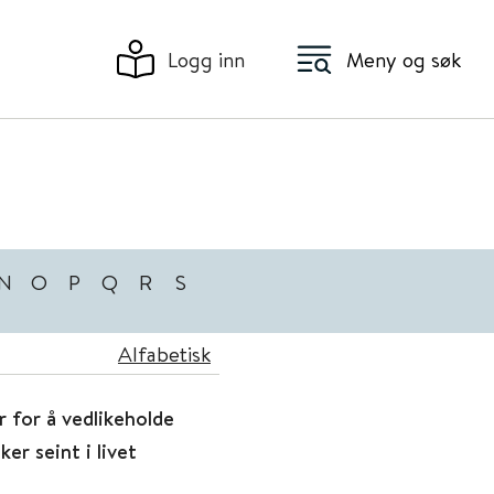
Logg inn
Meny og søk
N
O
P
Q
R
S
Alfabetisk
r for å vedlikeholde
er seint i livet