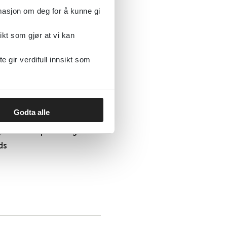
rmasjon om deg for å kunne gi
ikt som gjør at vi kan
gir verdifull innsikt som
mentasjon
Godta alle
 beredskap - Farlige
ds