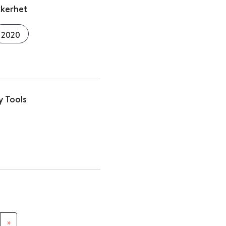
kkerhet
2020
y Tools
»