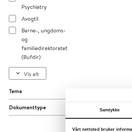
Psychiatry
Avogtil
Barne-, ungdoms-
og
familiedirektoratet
(Bufdir)
Vis alt
Tema
Dokumenttype
Samtykke
Vårt nettsted bruker inform