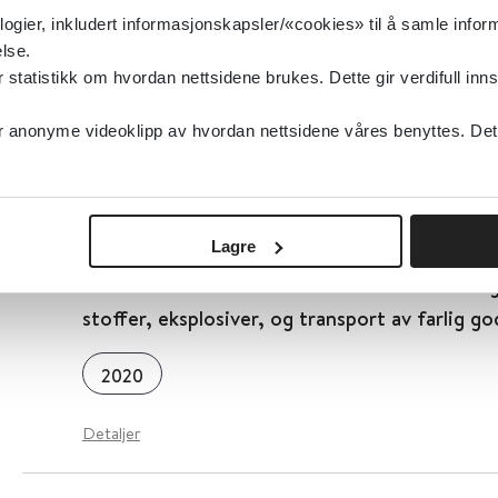
logier, inkludert informasjonskapsler/«cookies» til å samle info
lse.
Detaljer
tatistikk om hvordan nettsidene brukes. Dette gir verdifull inns
anonyme videoklipp av hvordan nettsidene våres benyttes. Dette 
Deltakende aksjonsforskning for bedre doku
Senter for omsorgsforskning
2020
Lagre
DSB - Direktoratet for samfunnssikkerhet og
stoffer, eksplosiver, og transport av farlig go
2020
Detaljer