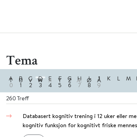
Tema
A
B
C
D
E
F
G
H
I
J
K
L
M
T
U
V
W
X
Y
Z
Æ
Ø
Å
0
1
2
3
4
5
6
7
8
9
260
Treff
Databasert kognitiv trening i 12 uker eller me
kognitiv funksjon for kognitivt friske mennesk