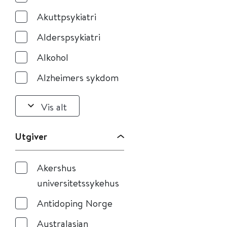
Akuttpsykiatri
Alderspsykiatri
Alkohol
Alzheimers sykdom
Vis alt
Utgiver
Akershus
universitetssykehus
Antidoping Norge
Australasian