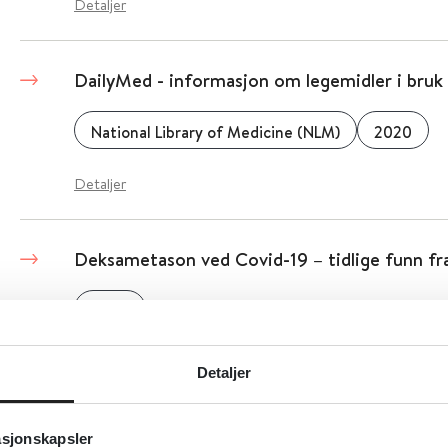
Detaljer
DailyMed - informasjon om legemidler i bruk
National Library of Medicine (NLM)
2020
Detaljer
Deksametason ved Covid-19 – tidlige funn 
2020
Detaljer
Depresjon hos eldre - e-læringskurs
asjonskapsler
Nasjonalt senter for aldring og helse
2020