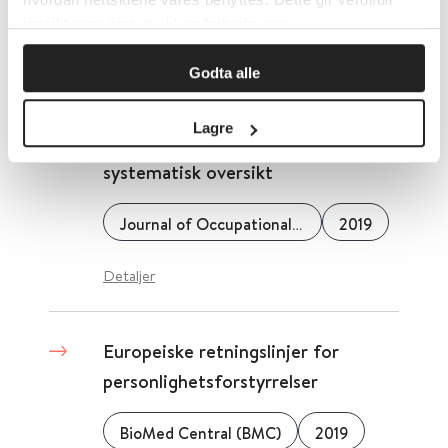
innsikt som gjør at vi kan forbedre oss.
Effekten av rehabiliteringstiltak
Godta alle
for sysselsetting og funksjonsevne
hos mennesker med
Lagre
utviklingshemming: En
systematisk oversikt
Journal of Occupational Rehabilitation
2019
Detaljer
Europeiske retningslinjer for
personlighetsforstyrrelser
BioMed Central (BMC)
2019