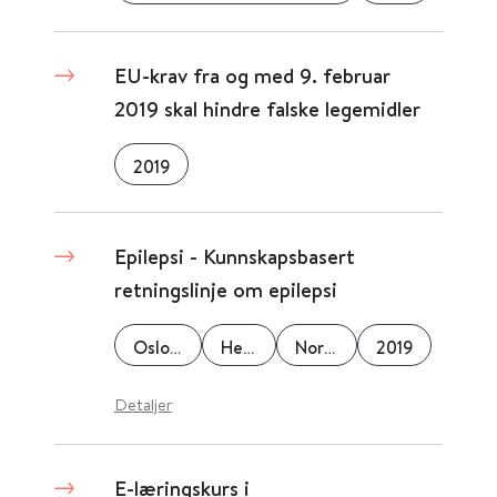
EU-krav fra og med 9. februar
2019 skal hindre falske legemidler
2019
Epilepsi - Kunnskapsbasert
retningslinje om epilepsi
Oslo Universitetssykehus
Helsedirektoratet
Norsk epilepsiforbund
2019
Detaljer
E-læringskurs i