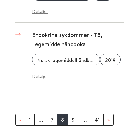
Detaljer
Endokrine sykdommer - T3,
Legemiddelhåndboka
Norsk legemiddelhåndbok
2019
Detaljer
«
1
...
7
8
9
...
41
»