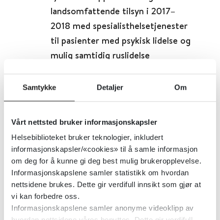
landsomfattende tilsyn i 2017–
2018 med spesialisthelsetjenester
til pasienter med psykisk lidelse og
mulig samtidig ruslidelse
Statens helsetilsyn
2019
Samtykke
Detaljer
Om
Detaljer
Vårt nettsted bruker informasjonskapsler
Helsebiblioteket bruker teknologier, inkludert
Eldre, rus og rusmidler - faglige
informasjonskapsler/«cookies» til å samle informasjon
råd
om deg for å kunne gi deg best mulig brukeropplevelse.
Informasjonskapslene samler statistikk om hvordan
Helsedirektoratet
2019
nettsidene brukes. Dette gir verdifull innsikt som gjør at
vi kan forbedre oss.
Detaljer
Informasjonskapslene samler anonyme videoklipp av
hvordan nettsidene våres benyttes. Dette gir verdifull