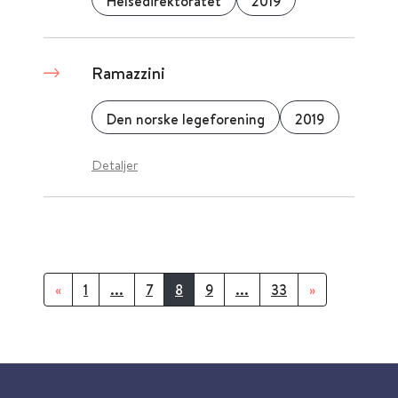
Helsedirektoratet
2019
Ramazzini
Den norske legeforening
2019
Detaljer
«
1
...
7
8
9
...
33
»