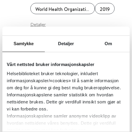
World Health Organization (WHO)
2019
Detaljer
Samtykke
Detaljer
Om
Rundskriv, uttalelser,
retningslinjer, lover og regler hos
Helsedirektoratet
Vårt nettsted bruker informasjonskapsler
Helsebiblioteket bruker teknologier, inkludert
Helsedirektoratet
2019
informasjonskapsler/«cookies» til å samle informasjon
om deg for å kunne gi deg best mulig brukeropplevelse.
Detaljer
Informasjonskapslene samler statistikk om hvordan
nettsidene brukes. Dette gir verdifull innsikt som gjør at
vi kan forbedre oss.
Rettsikkerhet ved tvang - brosjyre
Informasjonskapslene samler anonyme videoklipp av
hvordan nettsidene våres benyttes. Dette gir verdifull
fra Helsedirektoratet
innsikt som gjør at vi kan forbedre oss.