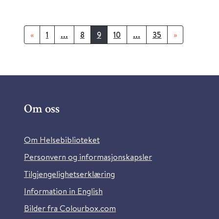
«
1
...
8
9
10
...
35
»
Om oss
Om Helsebiblioteket
Personvern og informasjonskapsler
Tilgjengelighetserklæring
Information in English
Bilder fra Colourbox.com