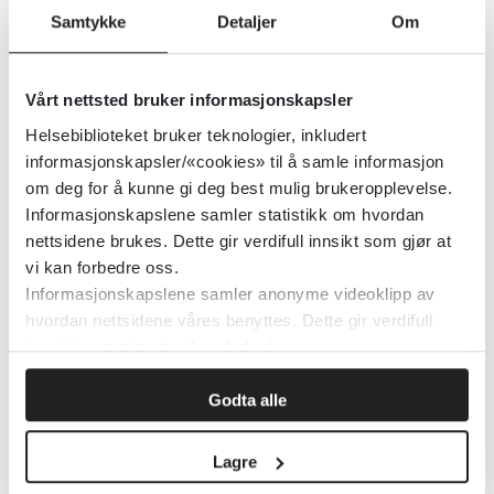
Samtykke
Detaljer
Om
Detaljer
Vårt nettsted bruker informasjonskapsler
BMC Sports Science, Medicine
Helsebiblioteket bruker teknologier, inkludert
informasjonskapsler/«cookies» til å samle informasjon
and Rehabilitation
om deg for å kunne gi deg best mulig brukeropplevelse.
Informasjonskapslene samler statistikk om hvordan
BioMed Central (BMC)
nettsidene brukes. Dette gir verdifull innsikt som gjør at
vi kan forbedre oss.
Detaljer
Informasjonskapslene samler anonyme videoklipp av
hvordan nettsidene våres benyttes. Dette gir verdifull
innsikt som gjør at vi kan forbedre oss.
BMC Pulmonary Medicine
Godta alle
BioMed Central (BMC)
Lagre
Detaljer