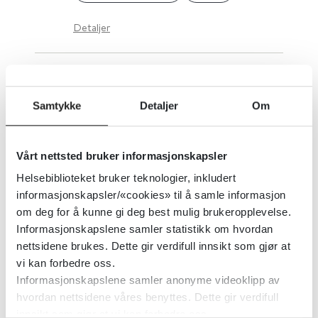
Detaljer
Kjernesymptomer for schizofreni
Samtykke
Detaljer
Om
Cochrane Library
2015
Detaljer
Vårt nettsted bruker informasjonskapsler
Helsebiblioteket bruker teknologier, inkludert
informasjonskapsler/«cookies» til å samle informasjon
Klorpromazin sammenliknet med
om deg for å kunne gi deg best mulig brukeropplevelse.
penfluridol ved schizofreni
Informasjonskapslene samler statistikk om hvordan
nettsidene brukes. Dette gir verdifull innsikt som gjør at
vi kan forbedre oss.
Cochrane Library
2017
Informasjonskapslene samler anonyme videoklipp av
hvordan nettsidene våres benyttes. Dette gir verdifull
Detaljer
innsikt som gjør at vi kan forbedre oss.