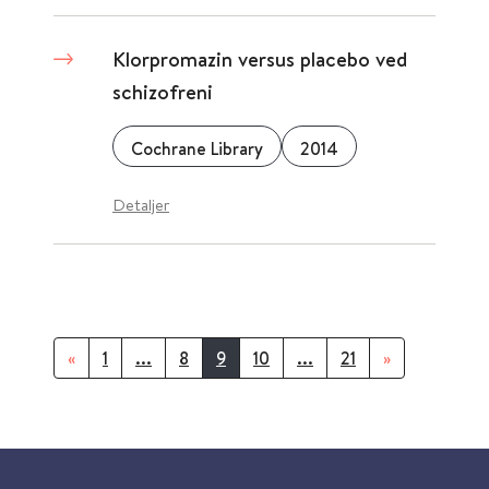
Klorpromazin versus placebo ved
schizofreni
Cochrane Library
2014
Detaljer
«
1
...
8
9
10
...
21
»