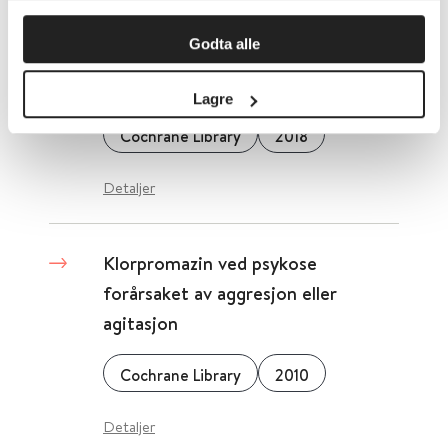
Godta alle
Klorpromazin sammenliknet med
piperacetazin ved schizofreni
Lagre
Cochrane Library
2018
Detaljer
Klorpromazin ved psykose
forårsaket av aggresjon eller
agitasjon
Cochrane Library
2010
Detaljer