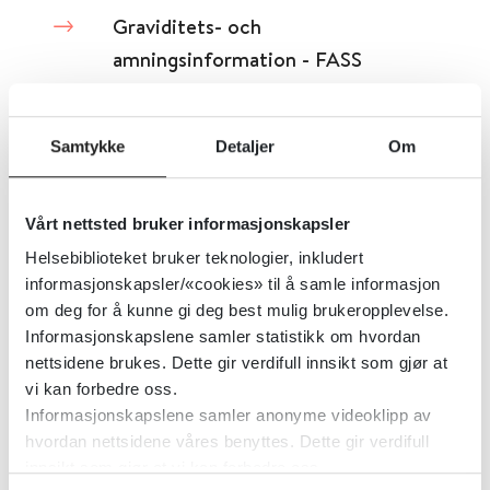
Graviditets- och
amningsinformation - FASS
Fass-verksamheten
Samtykke
Detaljer
Om
Detaljer
Vårt nettsted bruker informasjonskapsler
Graviditet, fødsel og amming
Helsebiblioteket bruker teknologier, inkludert
(Legemiddelhåndboken)
informasjonskapsler/«cookies» til å samle informasjon
om deg for å kunne gi deg best mulig brukeropplevelse.
Informasjonskapslene samler statistikk om hvordan
Norsk legemiddelhåndbok
nettsidene brukes. Dette gir verdifull innsikt som gjør at
vi kan forbedre oss.
Detaljer
Informasjonskapslene samler anonyme videoklipp av
hvordan nettsidene våres benyttes. Dette gir verdifull
innsikt som gjør at vi kan forbedre oss.
Group A streptococcal