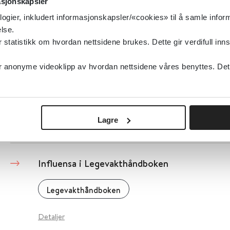
asjonskapsler
Detaljer
logier, inkludert informasjonskapsler/«cookies» til å samle info
lse.
tatistikk om hvordan nettsidene brukes. Dette gir verdifull inns
Infertilitet - Hva kan øke sjansen for å bli g
anonyme videoklipp av hvordan nettsidene våres benyttes. Dette 
uforklart infertilitet?
Folkehelseinstituttet (FHI)
2020
Lagre
Detaljer
Influensa i Legevakthåndboken
Legevakthåndboken
Detaljer