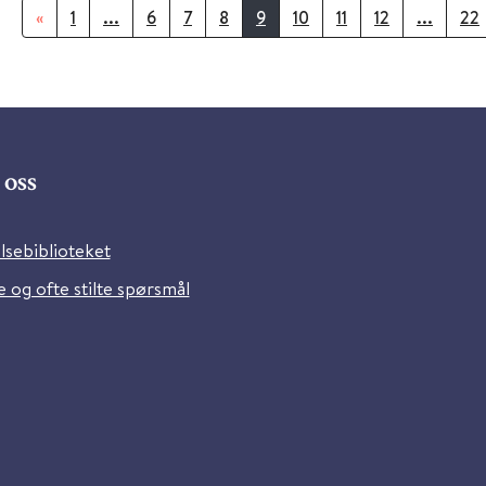
«
1
...
6
7
8
9
10
11
12
...
22
oss
lsebiblioteket
 og ofte stilte spørsmål