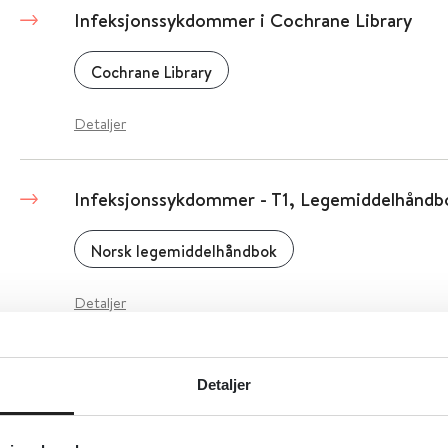
Infeksjonssykdommer i Cochrane Library
Cochrane Library
Detaljer
Infeksjonssykdommer - T1, Legemiddelhåndb
Norsk legemiddelhåndbok
Detaljer
Infeksjons- og betennelsessykdommer
Detaljer
Helsenorge.no