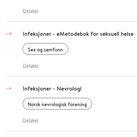
Detaljer
Infeksjoner - eMetodebok for seksuell helse
Sex og samfunn
Detaljer
Infeksjoner - Nevrologi
Norsk nevrologisk forening
Detaljer