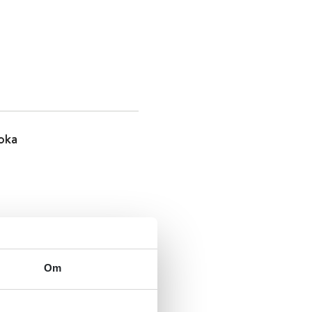
oka
Om