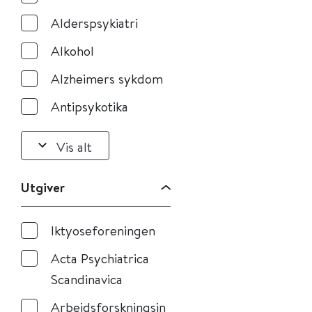
Alderspsykiatri
Alkohol
Alzheimers sykdom
Antipsykotika
Vis alt
Utgiver
Iktyoseforeningen
Acta Psychiatrica
Scandinavica
Arbeidsforskningsin