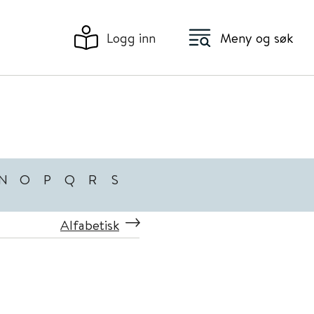
Logg inn
Meny og søk
N
O
P
Q
R
S
Alfabetisk