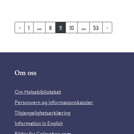
«
1
...
8
9
10
...
53
»
Om oss
Om Helsebiblioteket
Personvern og informasjonskapsler
Tilgjengelighetserklæring
Information in English
Bilder fra Colourbox.com