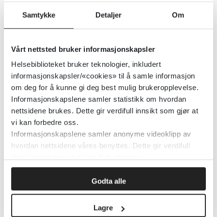
hørsel hos nyfødte
Samtykke
Detaljer
Om
Detaljer
Vårt nettsted bruker informasjonskapsler
Helsebiblioteket bruker teknologier, inkludert
informasjonskapsler/«cookies» til å samle informasjon
Helsedirektoratets kostråd –
om deg for å kunne gi deg best mulig brukeropplevelse.
Brosjyre og plakat
Informasjonskapslene samler statistikk om hvordan
nettsidene brukes. Dette gir verdifull innsikt som gjør at
Helsedirektoratet
2016
vi kan forbedre oss.
Informasjonskapslene samler anonyme videoklipp av
Detaljer
hvordan nettsidene våres benyttes. Dette gir verdifull
innsikt som gjør at vi kan forbedre oss.
Helsedirektoratets og
Godta alle
Helsebibliotekets lovsider
Lagre