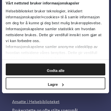
Vårt nettsted bruker informasjonskapsler
Helsebiblioteket bruker teknologier, inkludert
Om oss
informasjonskapsler/«cookies» til å samle informasjon
om deg for å kunne gi deg best mulig brukeropplevelse.
Informasjonskapslene samler statistikk om hvordan
Om Helsebiblioteket
nettsidene brukes. Dette gir verdifull innsikt som gjør at
Personvern og informasjonskapsler
vi kan forbedre oss.
Informasjonskapslene samler anonyme videoklipp av
Tilgjengelighetserklæring
hvordan nettsidene våres benyttes. Dette gir verdifull
Information in English
innsikt som gjør at vi kan forbedre oss.
Bilder fra Colourbox.com
Godta alle
Lagre
Kontakt oss
Ansatte i Helsebiblioteket
Brukerstøtte og ofte stilte spørsmål