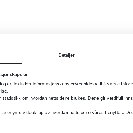
Detaljer
asjonskapsler
logier, inkludert informasjonskapsler/«cookies» til å samle info
lse.
tatistikk om hvordan nettsidene brukes. Dette gir verdifull inns
anonyme videoklipp av hvordan nettsidene våres benyttes. Dette 