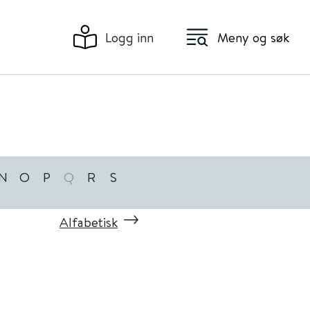
Logg inn
Meny og søk
N
O
P
Q
R
S
Alfabetisk