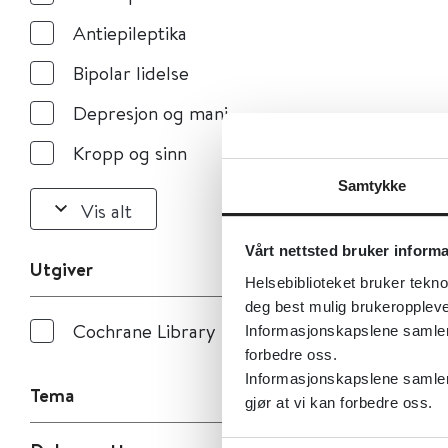
Antiepileptika
Bipolar lidelse
Depresjon og mani
Kropp og sinn
Samtykke
Vis alt
Vårt nettsted bruker inform
Utgiver
Helsebiblioteket bruker tekno
deg best mulig brukeroppleve
Cochrane Library
Informasjonskapslene samler s
forbedre oss.
Informasjonskapslene samler 
Tema
gjør at vi kan forbedre oss.