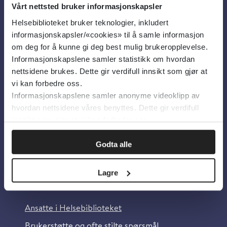
Vårt nettsted bruker informasjonskapsler
Helsebiblioteket bruker teknologier, inkludert
Om oss
informasjonskapsler/«cookies» til å samle informasjon
om deg for å kunne gi deg best mulig brukeropplevelse.
Informasjonskapslene samler statistikk om hvordan
Om Helsebiblioteket
nettsidene brukes. Dette gir verdifull innsikt som gjør at
Personvern og informasjonskapsler
vi kan forbedre oss.
Informasjonskapslene samler anonyme videoklipp av
Tilgjengelighetserklæring
hvordan nettsidene våres benyttes. Dette gir verdifull
Information in English
innsikt som gjør at vi kan forbedre oss.
Bilder fra Colourbox.com
Godta alle
Lagre
Kontakt oss
Ansatte i Helsebiblioteket
Brukerstøtte og ofte stilte spørsmål