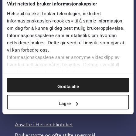
Vårt nettsted bruker informasjonskapsler
Helsebiblioteket bruker teknologier, inkludert
Om oss
informasjonskapsler/«cookies» til å samle informasjon
om deg for å kunne gi deg best mulig brukeropplevelse.
Informasjonskapslene samler statistikk om hvordan
Om Helsebiblioteket
nettsidene brukes. Dette gir verdifull innsikt som gjør at
Personvern og informasjonskapsler
vi kan forbedre oss.
Informasjonskapslene samler anonyme videoklipp av
Tilgjengelighetserklæring
hvordan nettsidene våres benyttes. Dette gir verdifull
Information in English
innsikt som gjør at vi kan forbedre oss.
Bilder fra Colourbox.com
Godta alle
Lagre
Kontakt oss
Ansatte i Helsebiblioteket
Brukerstøtte og ofte stilte spørsmål